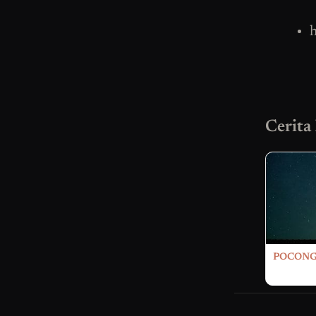
h
Cerita
POCONG