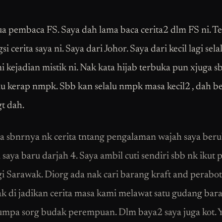
a pembaca FS. Saya dah lama baca cerita2 dlm FS ni. Te
si cerita saya ni. Saya dari Johor. Saya dari kecil lagi sela
 kejadian mistik ni. Nak kata hijab terbuka pun xjuga s
u kerap nmpk. Sbb kan selalu nmpk masa kecil2 , dah be
gt dah.
a sbnrnya nk cerita tntang pengalaman wajah saya beru
saya baru darjah 4. Saya ambil cuti sendiri sbb nk ikut 
gi Sarawak. Diorg ada nak cari barang kraft and perabot
Nak di jadikan cerita masa kami melawat satu gudang bara
jumpa sorg budak perempuan. Dlm baya2 saya juga kot. Y