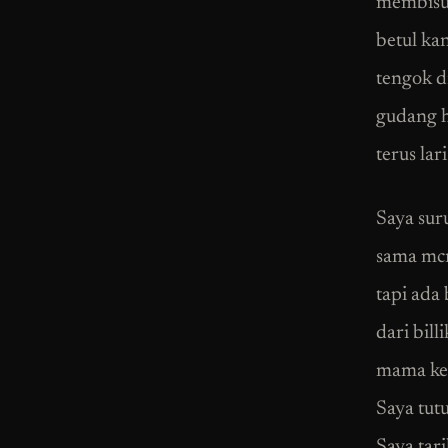
membisu.
betul ka
tengok d
gudang h
terus lar
Saya sur
sama mcm
tapi ada 
dari bil
mama kelu
Saya tut
Saya tari