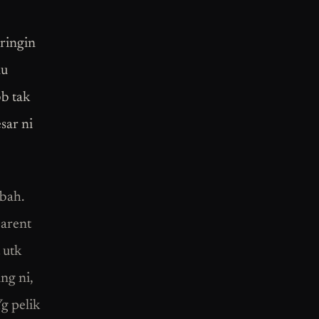
ringin
lu
bb tak
sar ni
bah.
parent
 utk
ng ni,
g pelik