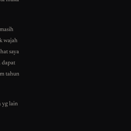
 masih
k wajah
hat saya
h dapat
dlm tahun
 yg lain