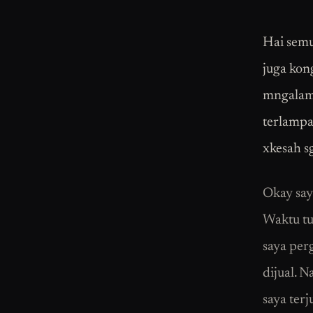
Hai semu
juga kong
mngalami
terlampa
xkesah s
Okay say
Waktu tu 
saya per
dijual. 
saya ter