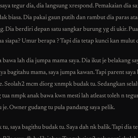
a saya tegur dia, dia langsung xrespond. Pemakaian dia s
k biasa. Dia pakai gaun putih dan rambut dia paras ata
. Dia berdiri depan satu sangkar burung yg di ukir. Pua
a siapa? Umur berapa ? Tapi dia tetap kunci kan mulut d
a bawa lah dia jumpa mama saya. Dia ikut je belakang sa
aya bagitahu mama, saya jumpa kawan. Tapi parent saya 
e. Seolah2 mcm diorg xnmpk budak tu. Sedangkan sela
 tua nmpk anak bawa kwn mesti lah atleast toleh n tegur.
u je. Owner gudang tu pula pandang saya pelik.
 tu, saya bagithu budak tu. Saya dah nk balik. Tapi dia t