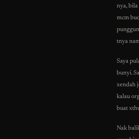
nya, bil
mcm buda
punggung
tnya nam
Saya pul
bunyi. S
xendah j
kalau org
buat xth
Nak balik