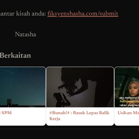
antar kisah anda:
fiksyenshasha.com/submit
Natasha
 Berkaitan
 SPM
#Bunuh!# : Rasuk Lepas Balik
Usikan Ma
Kerja