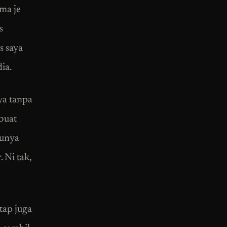
ama je
s
s saya
ia.
ya tanpa
buat
lunya
 Ni tak,
etap juga