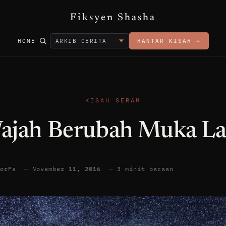
Fiksyen Shasha
HOME
HANTAR KISAH →
KISAH SERAM
ajah Berubah Muka La
torFs
—
November 11, 2016
—
3 minit bacaan