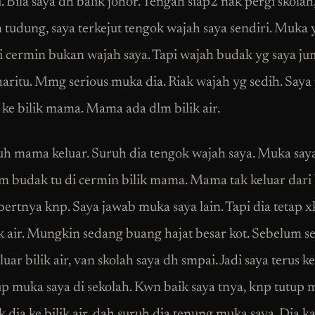
 Bila saya dh balik johor. Tengah siap2 nak pergi skolah
n tudung, saya terkejut tengok wajah saya sendiri. Muka 
i cermin bukan wajah saya. Tapi wajah budak yg saya ju
aritu. Mmg serious muka dia. Riak wajah yg sedih. Saya 
i ke bilik mama. Mama ada dlm bilik air.
uh mama keluar. Suruh dia tengok wajah saya. Muka say
 budak tu di cermin bilik mama. Mama tak keluar dari b
bertnya knp. Saya jawab muka saya lain. Tapi dia tetap x
lik air. Mungkin sedang buang hajat besar kot. Sebelum 
ar bilik air, van skolah saya dh smpai. Jadi saya terus ke
up muka saya di sekolah. Kwn baik saya tnya, knp tutup 
k dia ke bilik air, dah suruh dia tenung muka saya. Dia 