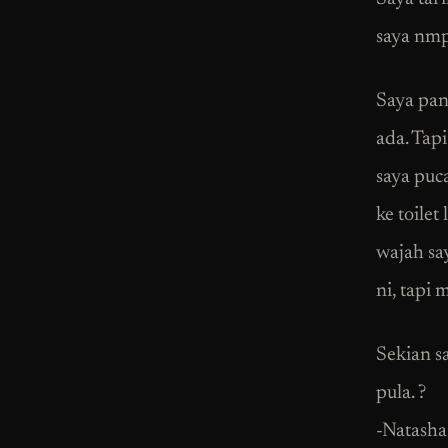
saya nmp
Saya pan
ada. Tap
saya puc
ke toilet
wajah sa
ni, tapi 
Sekian sa
pula. ?
-Natasha