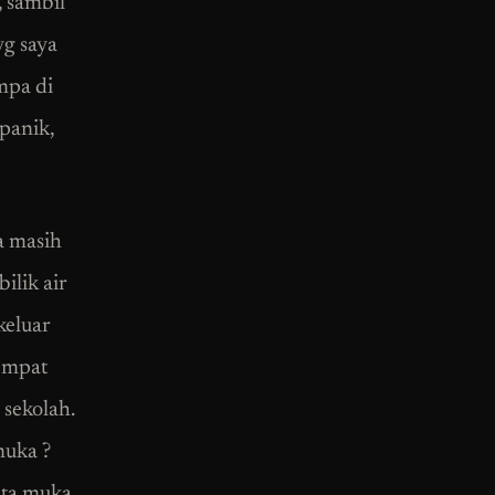
, sambil
yg saya
mpa di
panik,
a masih
ilik air
keluar
sempat
 sekolah.
muka ?
kata muka