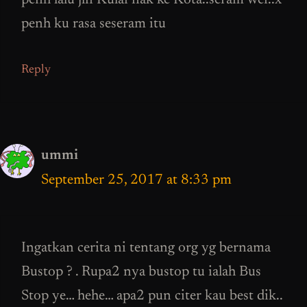
penh lalu jln Kulai nak ke Kota..seram wei..x
penh ku rasa seseram itu
Reply
ummi
September 25, 2017 at 8:33 pm
Ingatkan cerita ni tentang org yg bernama
Bustop ? . Rupa2 nya bustop tu ialah Bus
Stop ye… hehe… apa2 pun citer kau best dik..