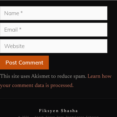
Name
Email
Website
This site uses Akismet to reduce spam.
Learn how
your comment data is processed.
Fiksyen Shasha