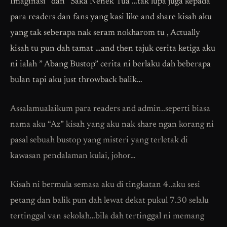
Imaginasi” dan “Saka Nenek Tua”…tak lupa juga kepada
para readers dan fans yang kasi like and share kisah aku
yang tak seberapa nak seram nokharom tu , Actually
kisah tu pun dah tamat …and then tajuk cerita ketiga aku
ni ialah ” Abang Bustop” cerita ni berlaku dah beberapa
bulan tapi aku just throwback balik…
Assalamualaikum para readers and admin..seperti biasa
nama aku “Az” kisah yang aku nak share ngan korang ni
pasal sebuah bustop yang misteri yang terletak di
kawasan pendalaman kulai, johor…
Kisah ni bermula semasa aku di tingkatan 4..aku sesi
petang dan balik pun dah lewat dekat pukul 7.30 selalu
tertinggal van sekolah…bila dah tertinggal ni memang