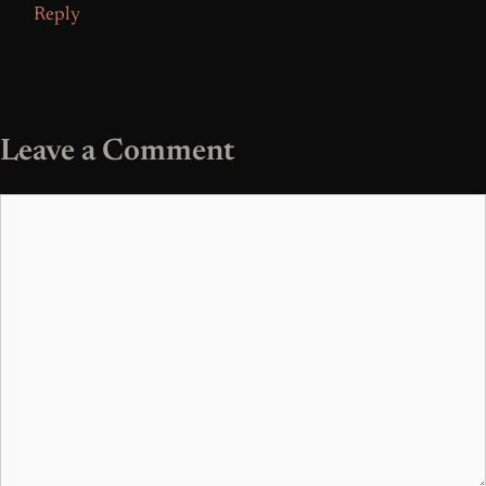
Reply
Leave a Comment
Comment