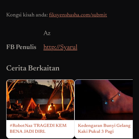
Kongsi kisah anda:
fiksyenshasha.com/submit
Az
FB Penulis
http://Syarul
Cerita Berkaitan
#RobotNaz TRAGEDI KEM
Kedengaran Bunyi Gelang
BENA JADI DIRI.
Kaki Pukul 3 Pagi