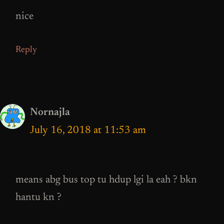
nice
Reply
Nornajla
July 16, 2018 at 11:53 am
means abg bus top tu hdup lgi la eah ? bkn
hantu kn ?