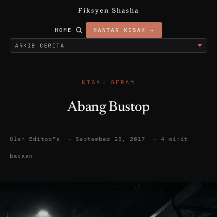
Fiksyen Shasha
HOME
HANTAR KISAH →
KISAH SERAM
Abang Bustop
Oleh EditorFs
—
September 25, 2017
—
4 minit
bacaan