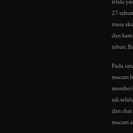
lelaki ya
27 tahun
masa aku
dan kami
tahun. B
Pada satu
macam bi
memberi 
tak selal
dan chat
macam ab