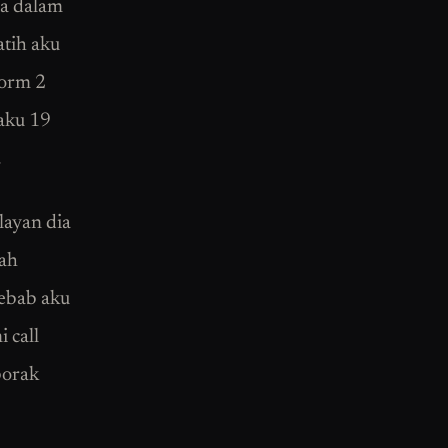
ia dalam
atih aku
form 2
 aku 19
.
 layan dia
nah
sebab aku
 call
borak