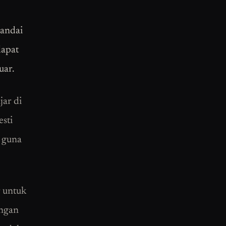
pandai
dapat
uar.
jar di
esti
k guna
r untuk
angan