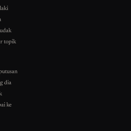
laki
n
budak
r topik
eputusan
g dia
k
ai ke