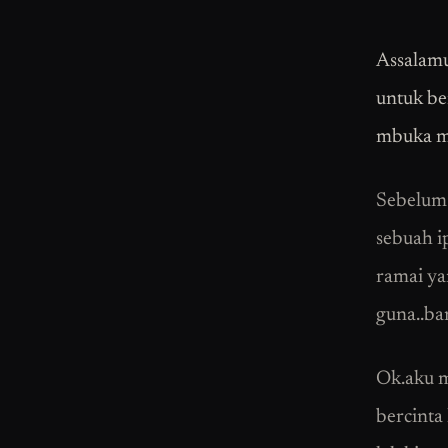
Assalamu
untuk ber
mbuka ma
Sebelum 
sebuah i
ramai ya
guna..ba
Ok.aku m
bercinta