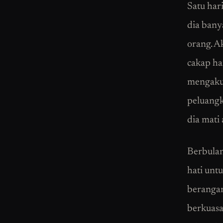
Satu har
dia bany
orang. A
cakap ha
mengaku 
peluangk
dia mati
Berbulan
hati unt
berangan
berkuasa