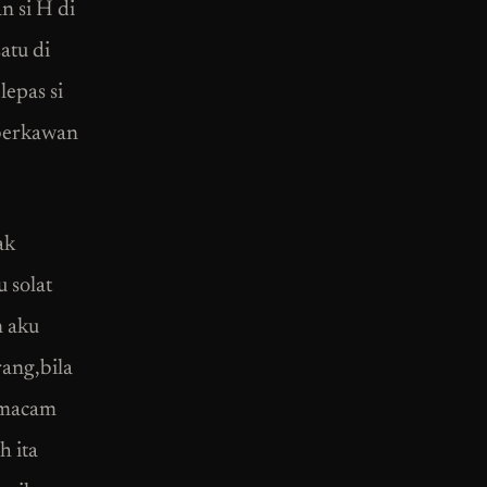
n si H di
atu di
epas si
 berkawan
ak
 solat
n aku
ang,bila
p macam
h ita