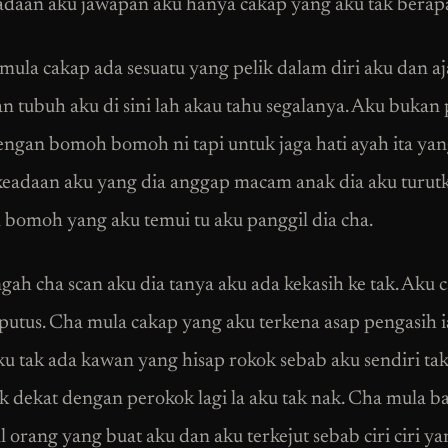
adaan aku jawapan aku hanya cakap yang aku tak berapa
 mula cakap ada sesuatu yang pelik dalam diri aku dan a
an tubuh aku di sini lah akau tahu segalanya. Aku bukan
engan bomoh bomoh ni tapi untuk jaga hati ayah ita yan
eadaan aku yang dia anggap macam anak dia aku turut
n bomoh yang aku temui tu aku panggil dia cha.
gah cha scan aku dia tanya aku ada kekasih ke tak. Aku 
 putus. Cha mula cakap yang aku terkena asap pengasih i
ku tak ada kawan yang hisap rokok sebab aku sendiri tak
k dekat dengan perokok lagi la aku tak nak. Cha mula bag
kal orang yang buat aku dan aku terkejut sebab ciri ciri y