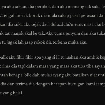
ya aku tak tau dia perokok dan aku memang tak suka le
 Tengah borak borak dia mula cakap pasal perasaan da
an dia suka aku sejak dari dulu..dulu?means masa aku 
ak tau masok akal ke tak. Aku cuma senyum dan aku tuka
 tu jugak lah asap rokok dia terkena muka aku.
alik aku fikir fikir apa yang si H tu luahan aku ambik k
terima dia tapi dalam masa yang masa aku tiba tiba sayan
entah kenapa..bile dah mula sayang aku batalkan niat unt
dia dan terima dia dengan harapan hubugan kami samp
t yang halal.