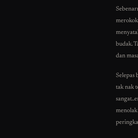
Sebenarn
merokok.
menyatak
budak. T
dan masa
Selepas b
tak nak 
sangat..
menolak 
peringka