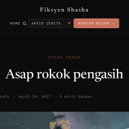
Fiksyen Shasha
HOME
HANTAR KISAH →
KISAH SERAM
Asap rokok pengasih
torFs
—
April 20, 2017
—
5 minit bacaan