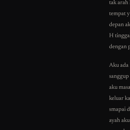
tak arah
tempat y
depan ak
H tingga
dengan p
Aku ada 
sanggup 
aku masa
keluar k
smapai d
ayah aku