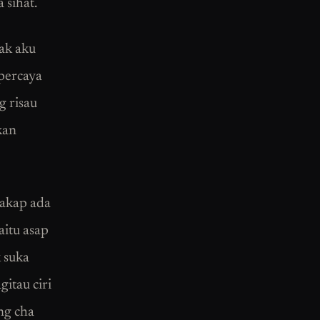
 sihat.
jak aku
 percaya
g risau
kan
cakap ada
aitu asap
 suka
itau ciri
ang cha