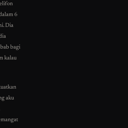
elifon
 dalam 6
i. Dia
dia
ebab bagi
am kalau
kuatkan
ung aku
a
semangat