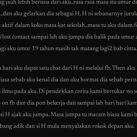
ng jauh lebih berusia dari aku..rasa rasa masa itu umur d
..dan aku gelarkan dia sebagai H. H ni sebanarnye jurul
 aktif dalam koko masa kat sekolah..masa tu aku dalam 
 lost contact sampai lah aku jumpa dia balik pada umur
agi aku umur 19 tahun masih tak matang lagi2 bab cinta
 hari aku dapat satu chat dari H ni melalui fb. Then aku
asa sebab aku kenal dia dan aku hormat dia sebab per
ilmu pada aku. Di pendekkan cerita kami bertukar no 
u on fb dan dia pon bekerja dan sampai lah hari hari kami
 si H ajak aku jumpa. Masa jumpa tu macam biasa kami 
ang adik dan si H mula menyalakan rokok depan aku.