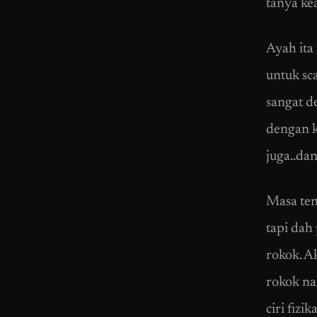
tanya ke
Ayah ita
untuk sc
sangat d
dengan k
juga..da
Masa ten
tapi dah
rokok. A
rokok na
ciri fizi