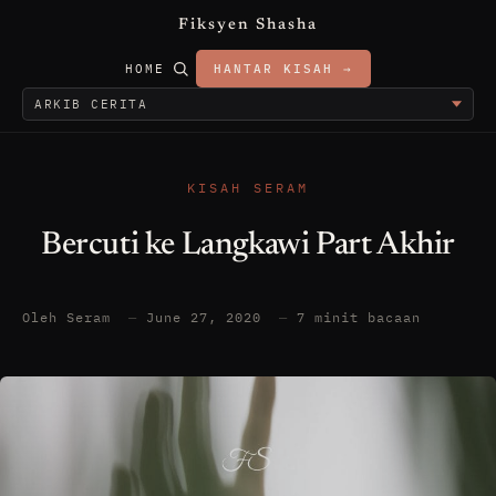
Fiksyen Shasha
HOME
HANTAR KISAH →
KISAH SERAM
Bercuti ke Langkawi Part Akhir
Oleh Seram
—
June 27, 2020
—
7 minit bacaan