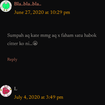
Bla..bla..bla..
June 27, 2020 at 10:29 pm
Sumpah aq kate mmg aq x faham satu habok
citter ko ni…😬
Reply
L
July 4, 2020 at 3:49 pm