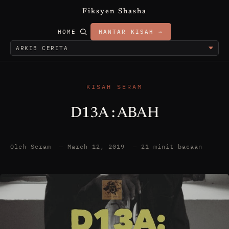
Fiksyen Shasha
HOME
HANTAR KISAH →
KISAH SERAM
D13A : ABAH
Oleh Seram
—
March 12, 2019
—
21 minit bacaan