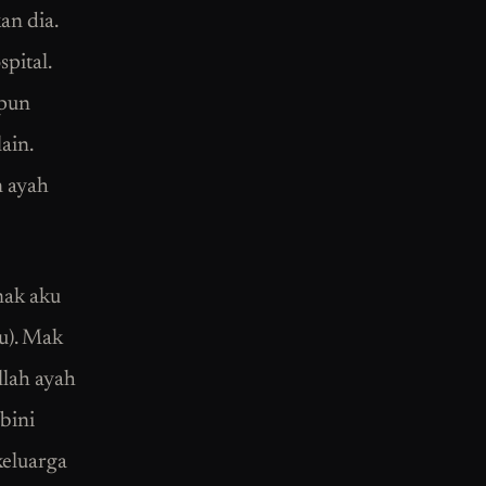
an dia.
pital.
 pun
ain.
n ayah
mak aku
u). Mak
llah ayah
bini
keluarga