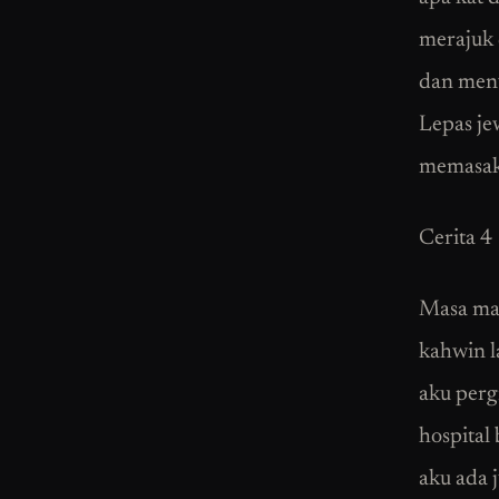
merajuk 
dan meny
Lepas je
memasak, 
Cerita 4
Masa mak
kahwin l
aku perg
hospital
aku ada 