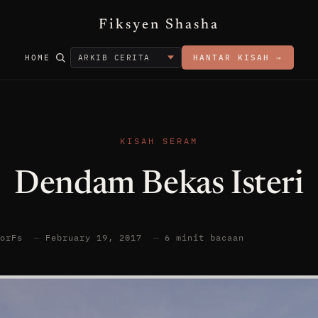
Fiksyen Shasha
HOME
HANTAR KISAH →
KISAH SERAM
Dendam Bekas Isteri
torFs
—
February 19, 2017
—
6 minit bacaan