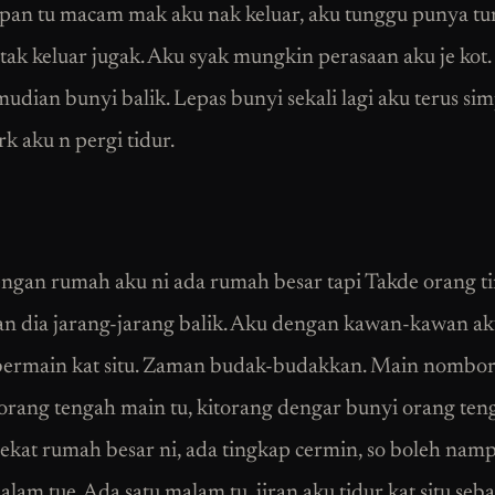
pan tu macam mak aku nak keluar, aku tunggu punya t
tak keluar jugak. Aku syak mungkin perasaan aku je kot.
mudian bunyi balik. Lepas bunyi sekali lagi aku terus si
 aku n pergi tidur.
ngan rumah aku ni ada rumah besar tapi Takde orang t
an dia jarang-jarang balik. Aku dengan kawan-kawan a
bermain kat situ. Zaman budak-budakkan. Main nombor 
orang tengah main tu, kitorang dengar bunyi orang ten
ekat rumah besar ni, ada tingkap cermin, so boleh namp
alam tue. Ada satu malam tu, jiran aku tidur kat situ seb