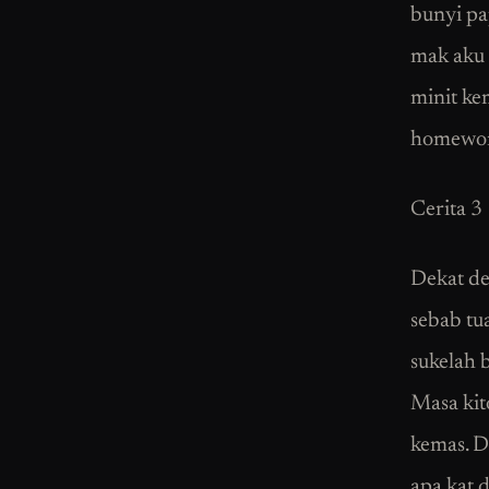
bunyi pa
mak aku 
minit ke
homework
Cerita 3
Dekat de
sebab tu
sukelah 
Masa kit
kemas. D
apa kat d