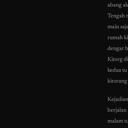
abang ak
Tengah m
main saj
rumah ki
dengar b
Kitorg di
kedua tu
kitorang 
Kejadian 
berjalan 
malam tu