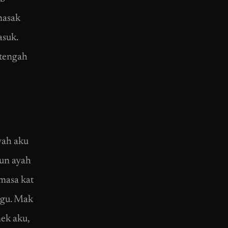
masak
asuk.
 tengah
yah aku
pun ayah
masa kat
ggu. Mak
ek aku,