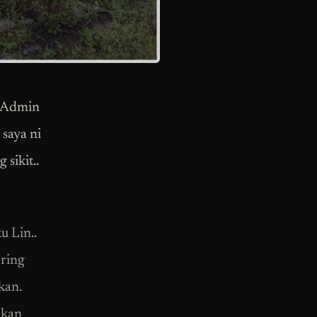
k Admin
 saya ni
sikit..
u Lin..
ering
kan.
akan