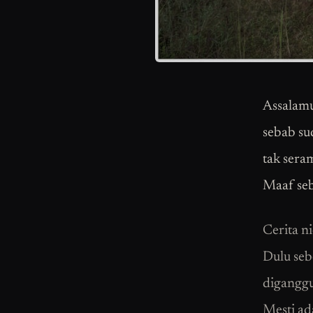
Assalamu
sebab sud
tak seram
Maaf seb
Cerita n
Dulu seb
diganggu
Mesti ad