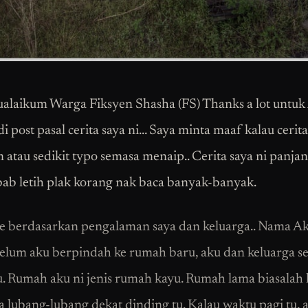
alaikum Warga Fiksyen Shasha (FS) Thanks a lot untu
i post pasal cerita saya ni… Saya minta maaf kalau cerita
 atau sedikit typo semasa menaip.. Cerita saya ni panjang 
ab letih plak korang nak baca banyak-banyak.
ie berdasarkan pengalaman saya dan keluarga.. Nama Ak
elum aku berpindah ke rumah baru, aku dan keluarga s
. Rumah aku ni jenis rumah kayu. Rumah lama biasalah 
a lubang-lubang dekat dinding tu. Kalau waktu pagi tu, 