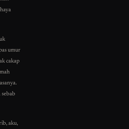
ahaya
duk
epas umur
nak cakap
rumah
rasanya.
h sebab
ib, aku,