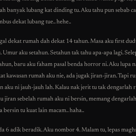
h banyak lubang kat dinding tu. Aku tahu pun sebab c
mbus dekat lubang tue.. hehe..
gal dekat rumah dah dekat 14 tahun. Masa aku first du
. Umur aku setahun. Setahun tak tahu apa-apa lagi. Sel
ahun, baru aku faham pasal benda horror ni. Aku lupa 
at kawasan rumah aku nie, ada jugak jiran-jiran. Tapi 
an aku ni jauh-jauh lah. Kalau nak jerit tu tak dengarlah 
au jiran sebelah rumah aku ni bersin, memang dengarla
 bersin tu kuat lain macam.. haha..
da 6 adik beradik. Aku nombor 4. Malam tu, lepas maghr