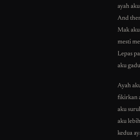
ayah aku
And then
Mak aku 
mesti me
Lepas pa
aku gadu
Ayah aku
fikirkan
aku suru
aku lebi
kedua ay