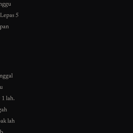
unggu
 Lepas 5
mpan
inggal
ku
1 lah.
gah
ak lah
ab