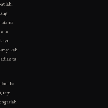
at lah.
rang
u utama
k aku
kayu.
bunyi kali
jadian tu
alau dia
, tapi
engarlah