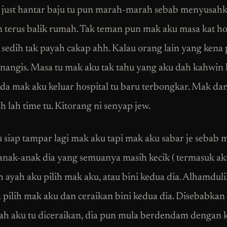
 just hantar baju tu pun marah-marah sebab menyusahk
 terus balik rumah. Tak teman pun mak aku masa kat hos
sedih tak payah cakap ahh. Kalau orang lain yang kena
nangis. Masa tu mak aku tak tahu yang aku dah kahwin l
da mak aku keluar hospital tu baru terbongkar. Mak da
h lah time tu. Kitorang ni senyap jew.
 siap tampar lagi mak aku tapi mak aku sabar je sebab 
 anak-anak dia yang semuanya masih kecik ( termasuk ak
h ayah aku pilih mak aku, atau bini kedua dia. Alhamduli
h pilih mak aku dan ceraikan bini kedua dia. Disebabkan 
ah aku tu diceraikan, dia pun mula berdendam dengan 