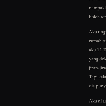
nampakla
boleh te
Aku ting
rumah tu
aku 11 T
yang dek
jiran-jir
Tapi kal
dia punya
Aku ni a