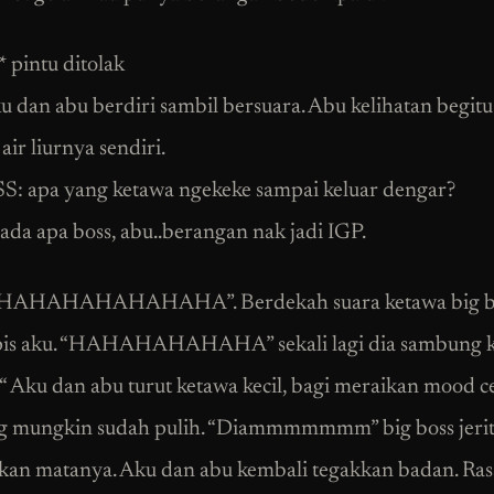
 pintu ditolak
ku dan abu berdiri sambil bersuara. Abu kelihatan begitu
ir liurnya sendiri.
: apa yang ketawa ngekeke sampai keluar dengar?
 ada apa boss, abu..berangan nak jadi IGP.
AHAHAHAHAHAHA”. Berdekah suara ketawa big b
pis aku. “HAHAHAHAHAHA” sekali lagi dia sambung ke
 “ Aku dan abu turut ketawa kecil, bagi meraikan mood ce
g mungkin sudah pulih. “Diammmmmmm” big boss jerit
kan matanya. Aku dan abu kembali tegakkan badan. Ra