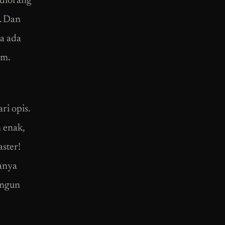
 diorang
?. Dan
ua ada
am.
i opis.
 enak,
aster!
hanya
angun