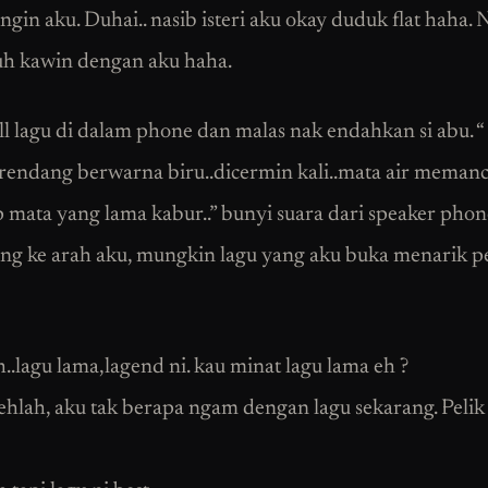
ngin aku. Duhai.. nasib isteri aku okay duduk flat haha. 
uh kawin dengan aku haha.
ll lagu di dalam phone dan malas nak endahkan si abu. 
rendang berwarna biru..dicermin kali..mata air meman
 mata yang lama kabur..” bunyi suara dari speaker phon
ng ke arah aku, mungkin lagu yang aku buka menarik p
..lagu lama,lagend ni. kau minat lagu lama eh ?
ehlah, aku tak berapa ngam dengan lagu sekarang. Pelik 