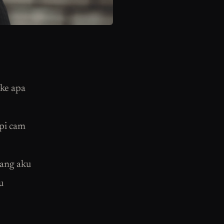
 ke apa
api cam
rang aku
u