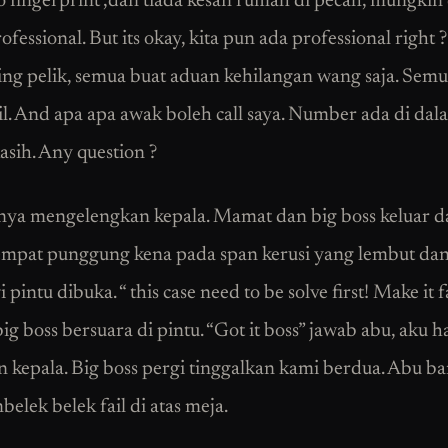
o fingerprint ,dan tiada kesan rumah di pecah, mungkin
fessional. But its okay, kita pun ada professional right 
ing pelik, semua buat aduan kehilangan wang saja. Sem
il. And apa apa awak boleh call saya. Number ada di dal
asih. Any question ?
ya mengelengkan kepala. Mamat dan big boss keluar dar
mpat punggung kena pada span kerusi yang lembut dan
gi pintu dibuka. “ this case need to be solve first! Make it f
big boss bersuara di pintu. “Got it boss” jawab abu, aku 
 kepala. Big boss pergi tinggalkan kami berdua. Abu b
elek belek fail di atas meja.