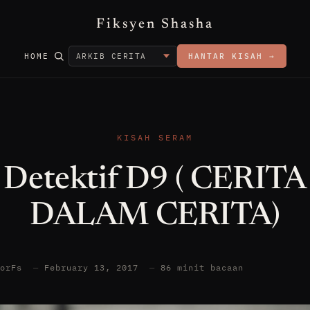
Fiksyen Shasha
HOME
HANTAR KISAH →
KISAH SERAM
Detektif D9 ( CERITA
DALAM CERITA)
torFs
—
February 13, 2017
—
86 minit bacaan