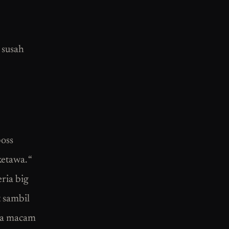
 susah
oss
tawa. “
ria big
 sambil
sa macam