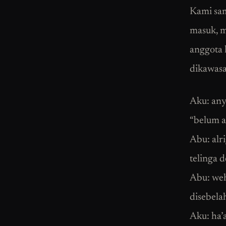
Kami sam
masuk, m
anggota 
dikawasa
Aku: any
“belum a
Abu: alr
telinga 
Abu: weh
disebela
Aku: ha’a