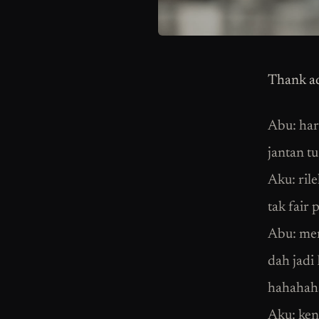
Thank a
Abu: har
jantan tu
Aku: ril
tak fair 
Abu: mem
dah jadi
hahahah
Aku: ken