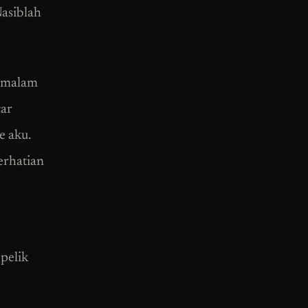
Nasiblah
“ malam
car
e aku.
erhatian
pelik