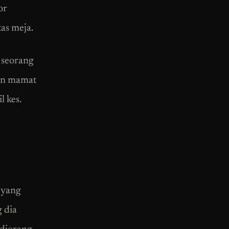
or
tas meja.
 seorang
gan mamat
l kes.
 yang
 dia