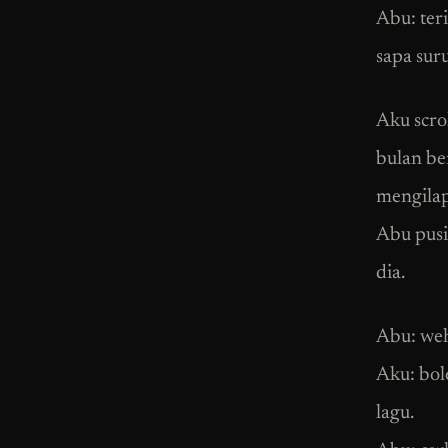
Abu: teri
sapa sur
Aku scro
bulan be
mengilap
Abu pusi
dia.
Abu: weh
Aku: bol
lagu.