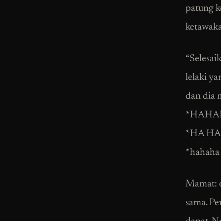
patung k
ketawaka
“Selesai
lelaki y
dan dia m
*HAHAH
*HA HA H
*hahaha 
Mamat: o
sama. Pe