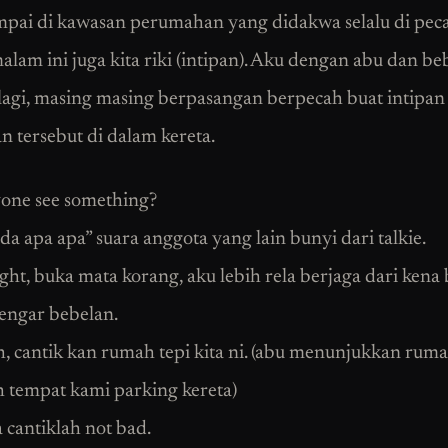
pai di kawasan perumahan yang didakwa selalu di pec
alam ini juga kita riki (intipan). Aku dengan abu dan b
lagi, masing masing berpasangan berpecah buat intipan
n tersebut di dalam kereta.
one see something?
da apa apa” suara anggota yang lain bunyi dari talkie.
ight, buka mata korang, aku lebih rela berjaga dari kena
dengar bebelan.
, cantik kan rumah tepi kita ni. (abu menunjukkan rum
h tempat kami parking kereta)
 cantiklah not bad.