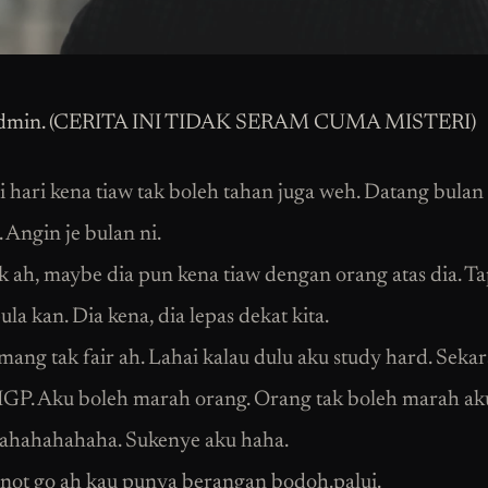
dmin. (CERITA INI TIDAK SERAM CUMA MISTERI)
i hari kena tiaw tak boleh tahan juga weh. Datang bulan
. Angin je bulan ni.
ek ah, maybe dia pun kena tiaw dengan orang atas dia. T
pula kan. Dia kena, dia lepas dekat kita.
ang tak fair ah. Lahai kalau dulu aku study hard. Seka
 IGP. Aku boleh marah orang. Orang tak boleh marah ak
ahahahahaha. Sukenye aku haha.
not go ah kau punya berangan bodoh.palui.