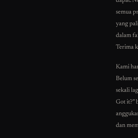
dapat. N
semua pro
yang pal
dalam fa
Terima k
Kami han
Belum se
sekali la
Got it?” 
anggukan
dan memb