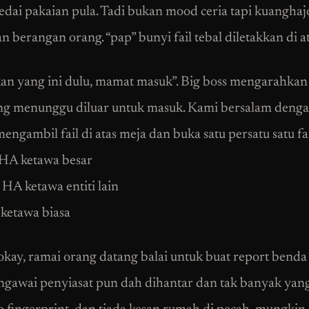
edai pakaian pula. Tadi bukan mood ceria tapi kuanghaj
n berangan orang. “pap” bunyi fail tebal diletakkan di a
kan yang ini dulu, mamat masuk”. Big boss mengarahkan
ang menunggu diluar untuk masuk. Kami bersalam den
engambil fail di atas meja dan buka satu persatu satu fai
A ketawa besar
A ketawa entiti lain
ketawa biasa
kay, ramai orang datang balai untuk buat report benda
ngawai penyiasat pun dah dihantar dan tak banyak yang