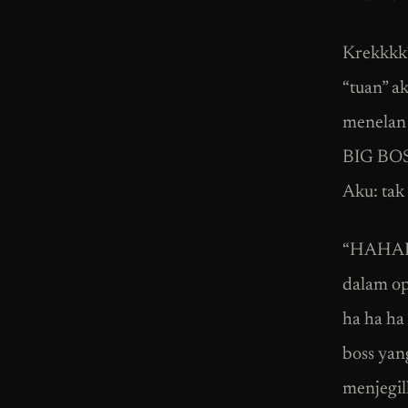
Krekkkk*
“tuan” a
menelan a
BIG BOSS
Aku: tak
“HAHAH
dalam o
ha ha ha
boss yan
menjegil