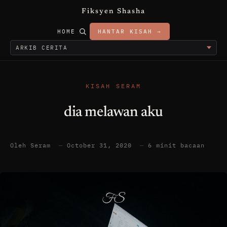
Fiksyen Shasha
HOME
HANTAR KISAH →
KISAH SERAM
dia melawan aku
Oleh Seram
—
October 31, 2020
—
6 minit bacaan