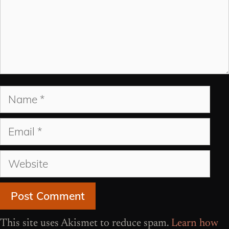
Name
Email
Website
This site uses Akismet to reduce spam.
Learn how