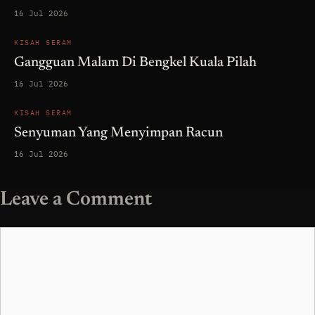
16 Jul 2026
KISAH SERAM
Gangguan Malam Di Bengkel Kuala Pilah
16 Jul 2026
KISAH SERAM
Senyuman Yang Menyimpan Racun
16 Jul 2026
Leave a Comment
Comment