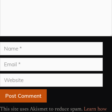
Name
Email
Website
This site uses Akismet to reduce spam.
Learn how