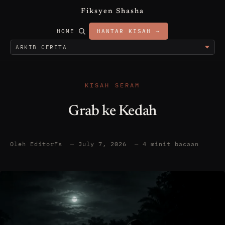
Fiksyen Shasha
HOME
HANTAR KISAH →
KISAH SERAM
Grab ke Kedah
Oleh EditorFs
—
July 7, 2026
—
4 minit bacaan