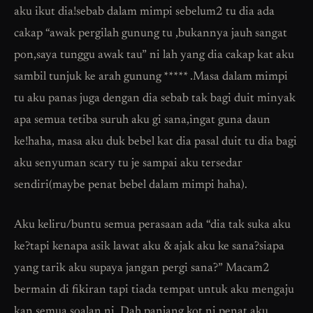
aku ikut dia!sebab dalam mimpi sebelum2 tu dia ada
cakap “awak pergilah gunung tu ,bukannya jauh sangat
pon,saya tunggu awak tau” ni lah yang dia cakap kat aku
sambil tunjuk ke arah gunung ***** .Masa dalam mimpi
tu aku panas juga dengan dia sebab tak bagi duit minyak
apa semua tetiba suruh aku gi sana,ingat guna daun
ke!haha, masa aku duk bebel kat dia pasal duit tu dia bagi
aku senyuman scary tu je sampai aku tersedar
sendiri(maybe penat bebel dalam mimpi haha).
Aku keliru/buntu semua perasaan ada “dia tak suka aku
ke?tapi kenapa asik lawat aku & ajak aku ke sana?siapa
yang tarik aku supaya jangan pergi sana?” Macam2
bermain di fikiran tapi tiada tempat untuk aku mengaju
kan semua soalan ni. Dah panjang kot ni,penat aku