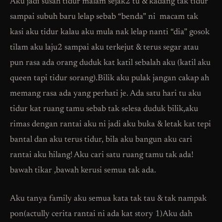
Aku jadi susah tidur malam sejak2 tu & kadang tak tidur
sampai subuh baru lelap sebab “benda” ni macam tak
kasi aku tidur kalau aku mula nak lelap nanti “dia” gosok
tilam aku laju2 sampai aku terkejut & terus segar atau
pun rasa ada orang duduk kat katil sebalah aku (katil aku
queen tapi tidur sorang).Bilik aku pulak jangan cakap ah
memang rasa ada yang perhati je. Ada satu hari tu aku
tidur kat ruang tamu sebab tak selesa duduk bilik,aku
rimas dengan rantai aku ni jadi aku buka & letak kat tepi
bantal dan aku terus tidur, bila aku bangun aku cari
rantai aku hilang! Aku cari satu ruang tamu tak ada!
bawah tikar ,bawah kerusi semua tak ada.
Aku tanya family aku semua kata tak tau & tak nampak
pon(actully cerita rantai ni ada kat story 1)Aku dah