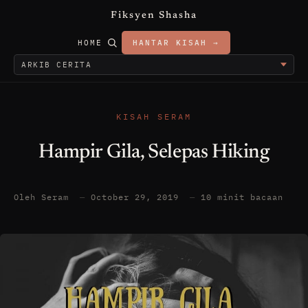
Fiksyen Shasha
HOME
HANTAR KISAH →
KISAH SERAM
Hampir Gila, Selepas Hiking
Oleh Seram
—
October 29, 2019
—
10 minit bacaan