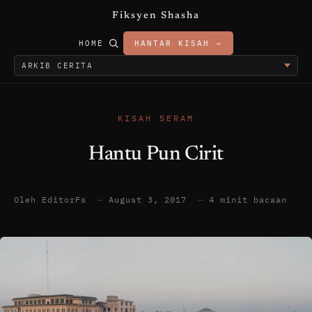
Fiksyen Shasha
HOME
HANTAR KISAH →
KISAH SERAM
Hantu Pun Cirit
Oleh EditorFs
—
August 3, 2017
—
4 minit bacaan