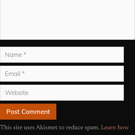
Name
Email
Website
This site uses Akismet to reduce spam.
Learn how