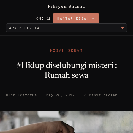
Fiksyen Shasha
HOME
HANTAR KISAH →
KISAH SERAM
#Hidup diselubungi misteri :
Rumah sewa
Oleh EditorFs
—
May 26, 2017
—
8 minit bacaan