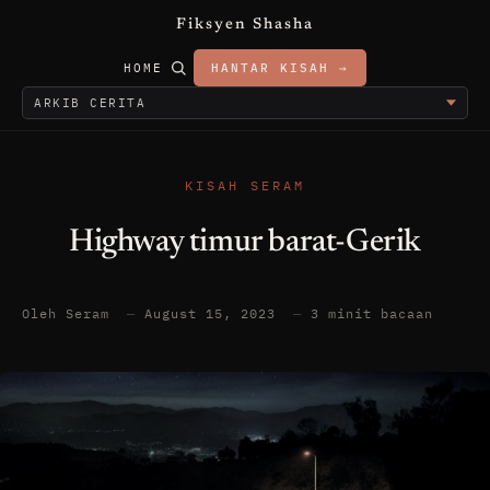
Fiksyen Shasha
HOME
HANTAR KISAH →
KISAH SERAM
Highway timur barat-Gerik
Oleh Seram
—
August 15, 2023
—
3 minit bacaan