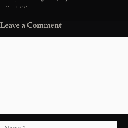
16 Jul 2026
Leave a Comment
Comment
Name