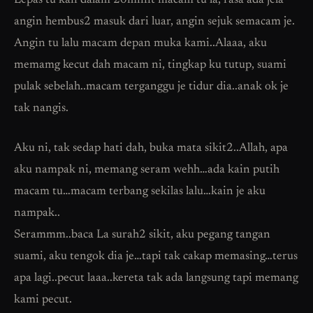
Lepas tu kan dalam 20minit macam tu la, rasa ada jela
angin hembus2 masuk dari luar, angin sejuk semacam je.
Angin tu lalu macam depan muka kami..Alaaa, aku
memamg kecut dah macam ni, tingkap ku tutup, suami
pulak sebelah..macam terganggu je tidur dia..anak ok je
tak nangis.
Aku ni, tak sedap hati dah, buka mata sikit2..Allah, apa
aku nampak ni, memang seram wehh…ada kain putih
macam tu…macam terbang sekilas lalu…kain je aku
nampak..
Serammm..baca La surah2 sikit, aku pegang tangan
suami, aku tengok dia je…tapi tak cakap memasing…terus
apa lagi..pecut laaa..kereta tak ada langsung tapi memang
kami pecut.