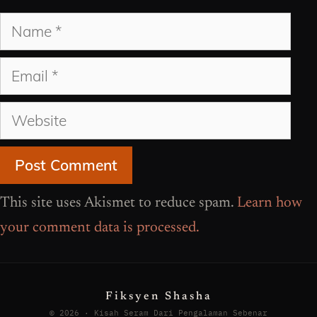
Name
Email
Website
This site uses Akismet to reduce spam.
Learn how
your comment data is processed.
Fiksyen Shasha
© 2026 · Kisah Seram Dari Pengalaman Sebenar