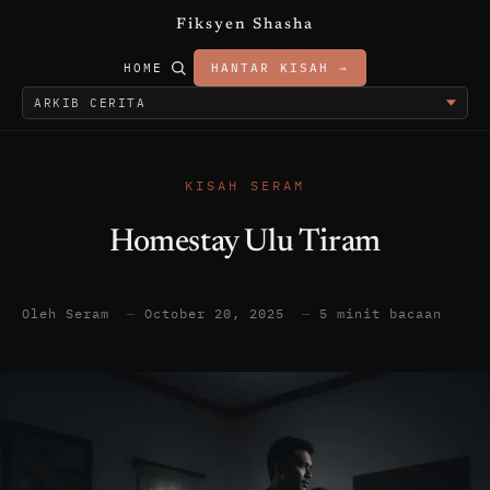
Fiksyen Shasha
HOME
HANTAR KISAH →
KISAH SERAM
Homestay Ulu Tiram
Oleh Seram
—
October 20, 2025
—
5 minit bacaan