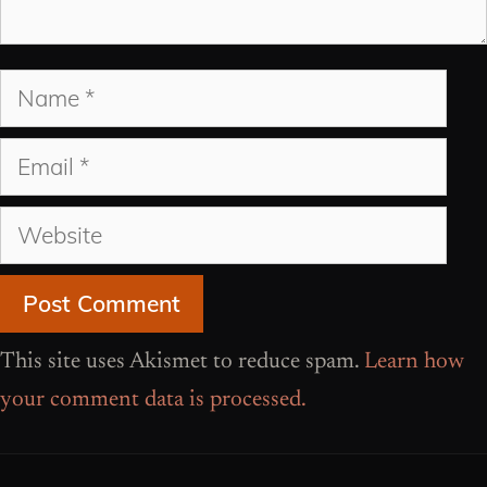
Name
Email
Website
This site uses Akismet to reduce spam.
Learn how
your comment data is processed.