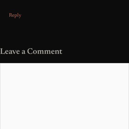
Reply
Leave a Comment
Comment