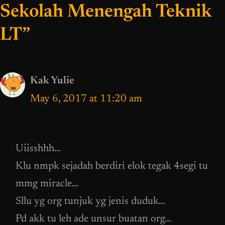
Sekolah Menengah Teknik
LT”
Kak Yulie
May 6, 2017 at 11:20 am
Uiisshhh…
Klu nmpk sejadah berdiri elok tegak 4segi tu
mmg miracle…
Sllu yg org tunjuk yg jenis duduk…
Pd akk tu leh ade unsur buatan org…