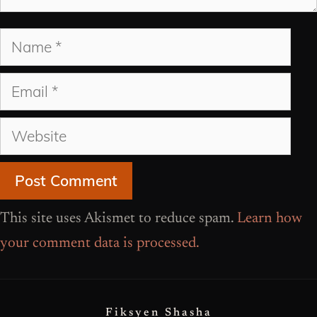
Name
Email
Website
This site uses Akismet to reduce spam.
Learn how
your comment data is processed.
Fiksyen Shasha