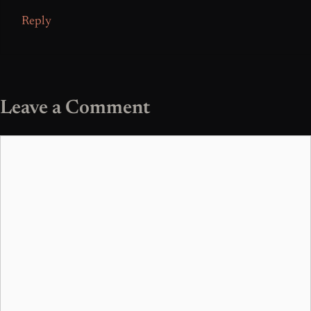
Reply
Leave a Comment
Comment