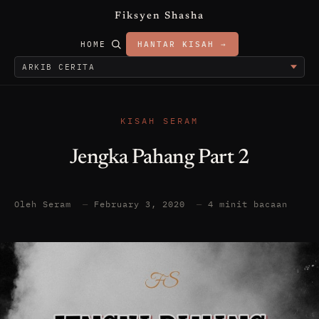
Fiksyen Shasha
HOME
HANTAR KISAH →
KISAH SERAM
Jengka Pahang Part 2
Oleh Seram
—
February 3, 2020
—
4 minit bacaan