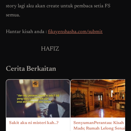
story lagi aku akan create untuk pembaca setia FS
semua.
Hantar kisah anda :
fiksyenshasha.com/submit
HAFIZ
Cerita Berkaitan
Sakit aku ni misteri kah..?
SenyumanPerantau: Kisah
Mads; Rumah Lelong Senai