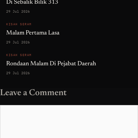
Di Sebalik Bilik 313
29 Jul 2026
KISAH SERAM
Malam Pertama Lasa
29 Jul 2026
KISAH SERAM
Rondaan Malam Di Pejabat Daerah
29 Jul 2026
Leave a Comment
Comment