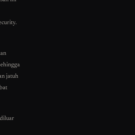
curity.
san
sehingga
an jatuh
bat
diluar