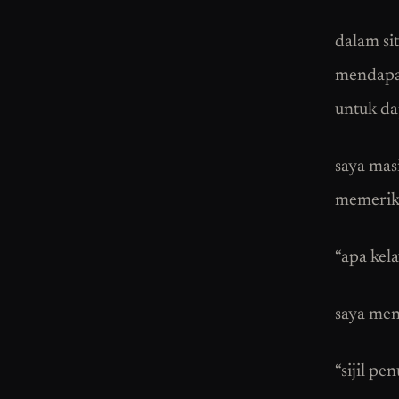
dalam si
mendapat
untuk dap
saya mas
memeriks
“apa kel
saya me
“sijil pe