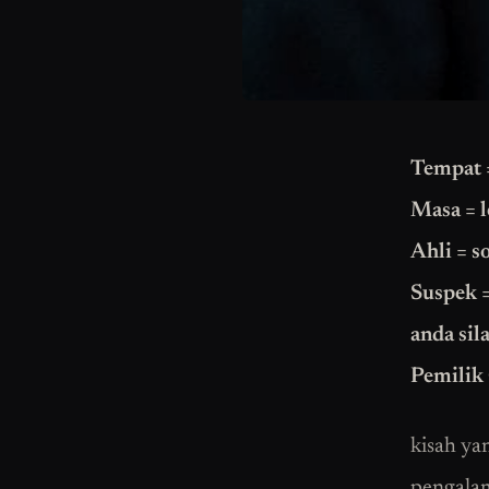
Tempat =
Masa = l
Ahli = s
Suspek =
anda sil
Pemilik
kisah ya
pengalam