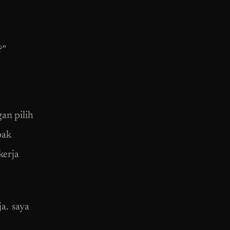
?”
gan pilih
pak
kerja
a. saya