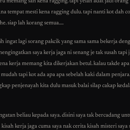
ru memang sah kena ragging. tapi yelah adat jadi orang 
a tempat mesti kena ragging dulu. tapi nanti kot dah c
e. siap lah korang semua….
ih ingat lagi sorang pakcik yang sama sama bekerja den
engingatkan saya kerja jaga ni senang je tak susah tapi
ena kerja memang kita dikerjakan betul. kalau takde apa
udah tapi kot ada apa apa sebelah kaki dalam penjara
ngkap penjenayah kita dulu masuk balai silap cakap keda
ingatan beliau kepada saya. disini saya tak bercadang un
 kisah kerja jaga cuma saya nak cerita kisah misteri saya