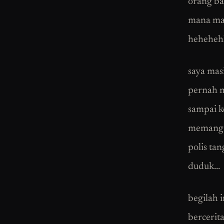
orang ba
mana man
hehehehh
saya mas
pernah m
sampai k
memang m
polis ta
duduk…
begilah 
bercerita