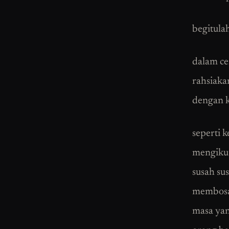
begitula
dalam ce
rahsiakan
dengan k
seperti k
mengikut
susah su
membosan
masa yang