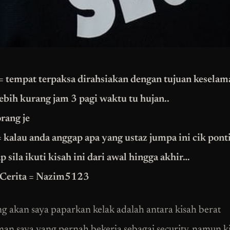
 tempat terpaksa dirahsiakan dengan tujuan keselam
ebih kurang jam 3 pagi waktu tu hujan..
orang je
 kalau anda anggap apa yang ustaz jumpa ini cik pont
ap sila ikuti kisah ini dari awal hingga akhir…
 Cerita = Nazim5123
ng akan saya paparkan kelak adalah antara kisah berat
an saya yang pernah bekerja sebagai security. namun ki