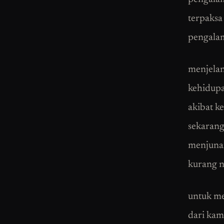
terpaksa 
pengalam
menjelan
kehidupa
akibat k
sekarang.
menjunam
kurang n
untuk me
dari kam