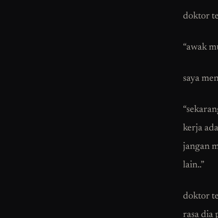
doktor t
“awak mu
saya me
“sekaran
kerja ad
jangan me
lain..”
doktor t
rasa dia 