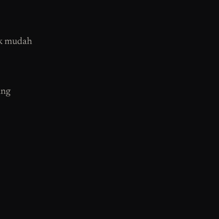
ak mudah
ang