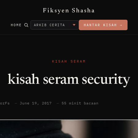
Fiksyen Shasha
HOME
HANTAR KISAH →
KISAH SERAM
kisah seram security
torFs
—
June 19, 2017
—
55 minit bacaan