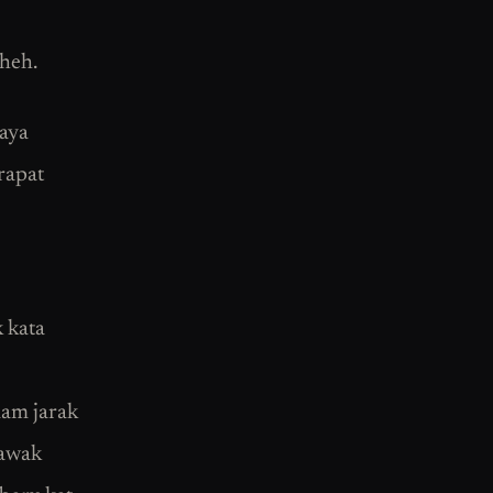
eheh.
saya
rapat
k kata
lam jarak
 awak