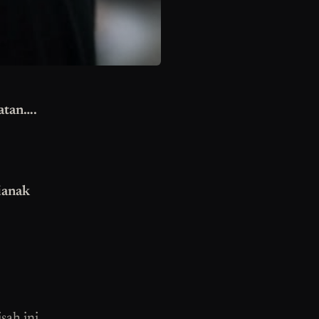
atan….
ianak
sah ini