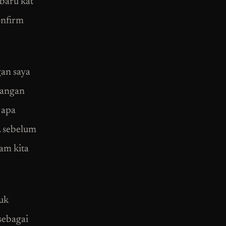
baru kat
onfirm
gan saya
 jangan
 apa
. sebelum
lam kita
tuk
 sebagai