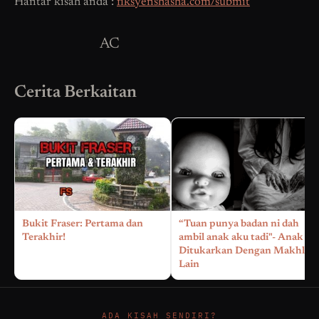
Hantar kisah anda :
fiksyenshasha.com/submit
AC
Cerita Berkaitan
Bukit Fraser: Pertama dan
“Tuan punya badan ni dah
Terakhir!
ambil anak aku tadi"- Anak
Ditukarkan Dengan Makhluk
Lain
ADA KISAH SENDIRI?