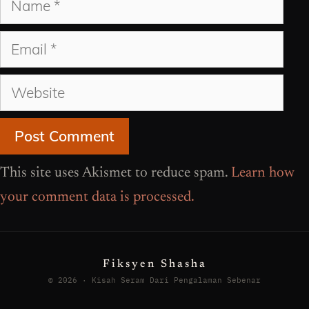
Email
Website
This site uses Akismet to reduce spam.
Learn how
your comment data is processed.
Fiksyen Shasha
© 2026 · Kisah Seram Dari Pengalaman Sebenar