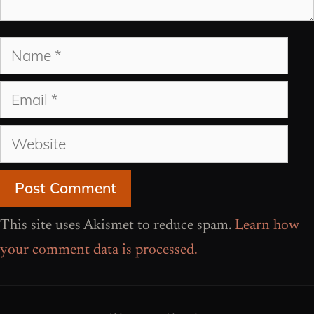
Name
Email
Website
This site uses Akismet to reduce spam.
Learn how
your comment data is processed.