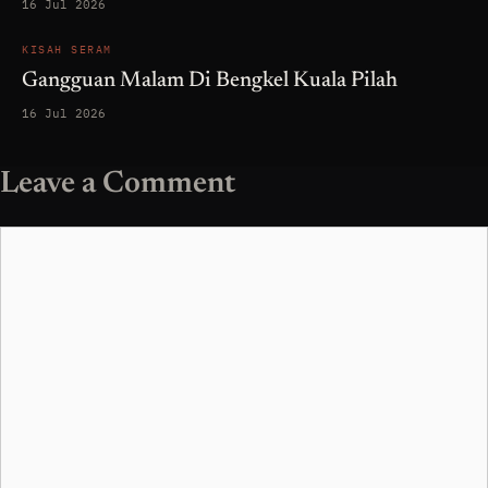
16 Jul 2026
KISAH SERAM
Gangguan Malam Di Bengkel Kuala Pilah
16 Jul 2026
Leave a Comment
Comment