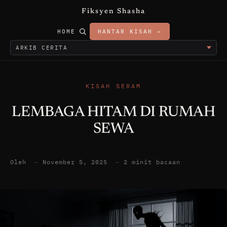
Fiksyen Shasha
HOME
HANTAR KISAH →
KISAH SERAM
LEMBAGA HITAM DI RUMAH
SEWA
Oleh
—
November 5, 2025
—
2 minit bacaan