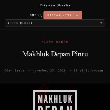
Fiksyen Shasha
HOME
HANTAR KISAH →
KISAH BENAR
Makhluk Depan Pintu
Oleh Seram
—
November 23, 2018
—
11 minit bacaan