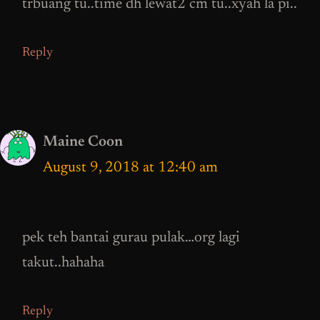
trbuang tu..time dh lewat2 cm tu..xyah la pi..
Reply
Maine Coon
August 9, 2018 at 12:40 am
pek teh bantai gurau pulak…org lagi
takut..hahaha
Reply