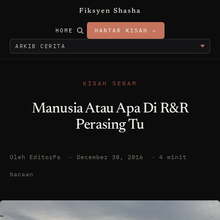
Fiksyen Shasha
HOME
HANTAR KISAH →
KISAH SERAM
Manusia Atau Apa Di R&R
Perasing Tu
Oleh EditorFs
—
December 30, 2016
—
4 minit
bacaan