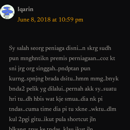
Iqarin
June 8, 2018 at 10:59 pm
Sy salah seorg peniaga disni…n skrg sudh
pun mnghntikn premis perniagaan…coz kt
sni jrg org singgah..pndptan pun
kurng..spnjng brada dsitu..hmm mmg..bnyk
bnda2 pelik yg dilalui..pernah akk sy..suatu
hri tu..dh hbis wat kje smua..dia nk pi
tndas..cuma time dia pi tu xkne ..wktu..dlm
kul 2pgi gitu..ikut pula shortcut jln
blkang..trus ke tndas..klau ikut jln