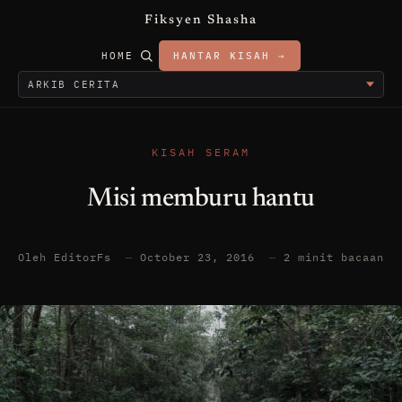
Fiksyen Shasha
HOME
HANTAR KISAH →
KISAH SERAM
Misi memburu hantu
Oleh EditorFs
—
October 23, 2016
—
2 minit bacaan