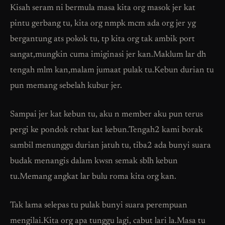
Kisah seram ni bermula masa kita org masok jer kat
pintu gerbang tu, kita org nmpk mcm ada org jer yg
bergantung ats pokok tu, tp kita org tak ambik port
sangat,mungkin cuma imiginasi jer kan.Maklum lar dh
tengah mlm kan,malam jumaat pulak tu.Kebun durian tu
pun memang sebelah kubur jer.
Sampai jer kat kebun tu, aku n member aku pun terus
pergi ke pondok rehat kat kebun.Tengah2 kami borak
sambil menunggu durian jatuh tu, tiba2 ada bunyi suara
budak menangis dalam kwsn semak sblh kebun
tu.Memang angkat lar bulu roma kita org kan.
Tak lama selepas tu pulak bunyi suara perempuan
mengilai.Kita org apa tunggu lagi, cabut lari la.Masa tu