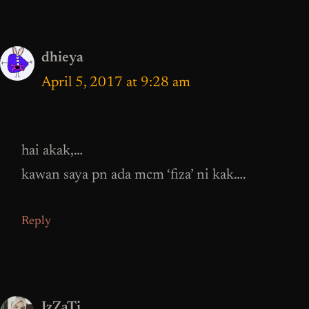
dhieya
April 5, 2017 at 9:28 am
hai akak,…
kawan saya pn ada mcm ‘fiza’ ni kak….
Reply
IzZaTi