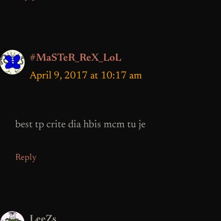
#MaSTeR_ReX_LoL
April 9, 2017 at 10:17 am
best tp crite dia hbis mcm tu je
Reply
LeeZs