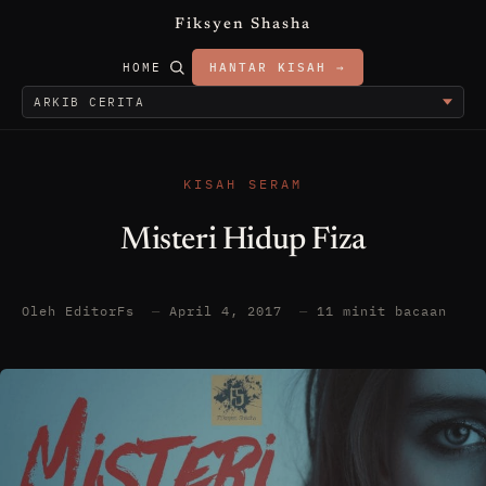
Fiksyen Shasha
HOME
HANTAR KISAH →
KISAH SERAM
Misteri Hidup Fiza
Oleh EditorFs
—
April 4, 2017
—
11 minit bacaan