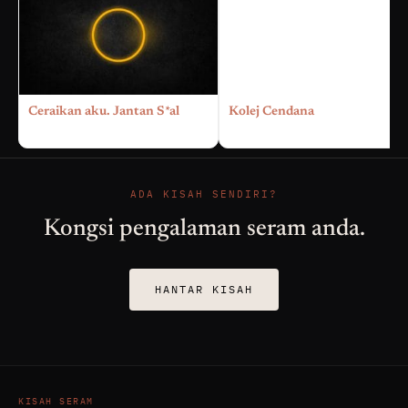
Ceraikan aku. Jantan S*al
Kolej Cendana
ADA KISAH SENDIRI?
Kongsi pengalaman seram anda.
HANTAR KISAH
KISAH SERAM