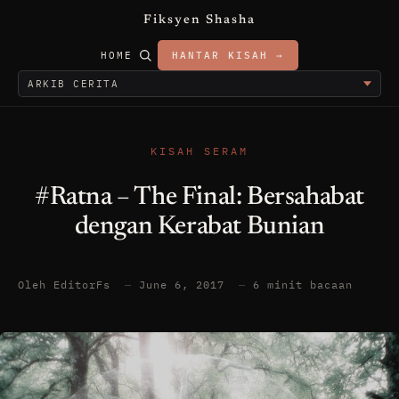
Fiksyen Shasha
HOME
HANTAR KISAH →
KISAH SERAM
#Ratna – The Final: Bersahabat
dengan Kerabat Bunian
Oleh EditorFs
—
June 6, 2017
—
6 minit bacaan