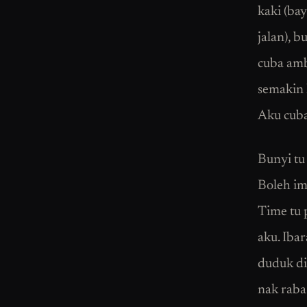
kaki (ba
jalan), b
cuba ambi
semakin 
Aku cuba 
Bunyi tu
Boleh im
Time tu 
aku. Ibar
duduk di
nak raba