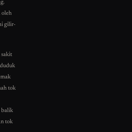
g.
 oleh
 gilir-
 sakit
k duduk
h mak
mah tok
 balik
an tok