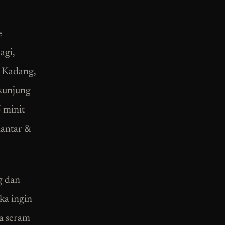
e
agi,
. Kadang,
rkunjung
 minit
lantar &
g dan
ka ingin
sa seram