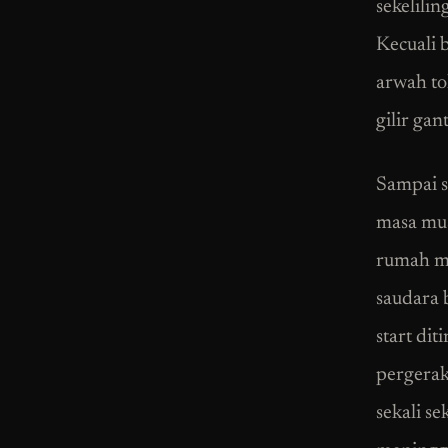
sekelili
Kecuali 
arwah to
gilir gan
Sampai sa
masa mus
rumah ma
saudara 
start di
pergerak
sekali s