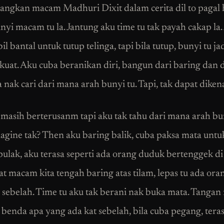
yangkan macam Madhuri Dixit dalam cerita dil to pagal h
unyi macam tu la. Jantung aku time tu tak payah cakap la
l bantal untuk tutup telinga, tapi bila tutup, bunyi tu ja
kuat. Aku cuba beranikan diri, bangun dari baring dan 
nak cari dari mana arah bunyi tu. Tapi, tak dapat dikena
 masih berterusanm tapi aku tak tahu dari mana arah bun
agine tak? Then aku baring balik, cuba paksa mata untu
pulak, aku terasa seperti ada orang duduk bertenggek di
at macam kita tengah baring atas tilam, lepas tu ada ora
 sebelah. Time tu aku tak berani nak buka mata. Tangan 
 benda apa yang ada kat sebelah, bila cuba pegang, ter