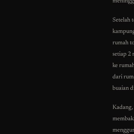
meningga
Setelah 
kampung 
rumah to
setiap 2
ke ruma
dari rum
buaian di
Kadang,
membakar
mengguna