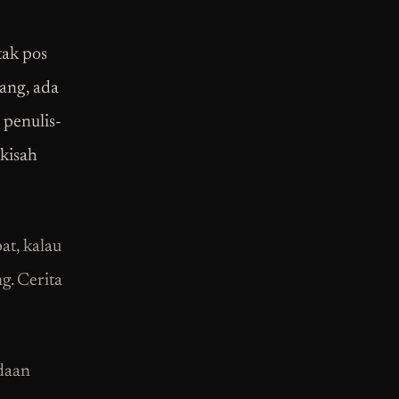
tak pos
pang, ada
 penulis-
 kisah
at, kalau
g. Cerita
daan