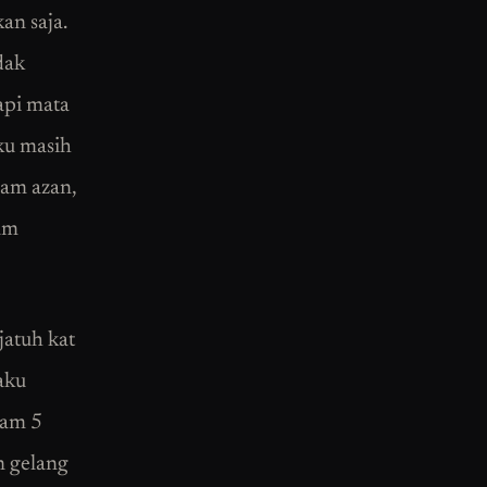
an saja.
dak
api mata
ku masih
jam azan,
jam
jatuh kat
aku
lam 5
n gelang