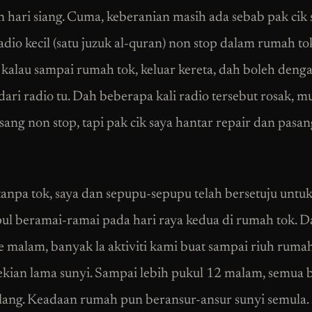
 hari siang. Cuma, keberanian masih ada sebab pak cik 
adio kecil (satu juzuk al-quran) non stop dalam rumah to
 kalau sampai rumah tok, keluar kereta, dah boleh denga
dari radio tu. Dah beberapa kali radio tersebut rosak, 
sang non stop, tapi pak cik saya hantar repair dan pasan
 tanpa tok, saya dan sepupu-sepupu telah bersetuju untu
l beramai-ramai pada hari raya kedua di rumah tok. Da
e malam, banyak la aktiviti kami buat sampai riuh ruma
sekian lama sunyi. Sampai lebih pukul 12 malam, semua 
lang. Keadaan rumah pun beransur-ansur sunyi semula