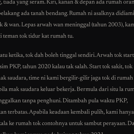
ng, tiada yang seram. Kiri, kanan & depan ada rumah oran
belakang ada tanah bendang. Rumah ni asalknya didiami
k & wan. Lepas arwah wan meninggal (tahun 2003), kami
ti teman tok tidur kat rumah tu.
tu ketika, tok dah boleh tinggal sendiri. Arwah tok start
im PKP, tahun 2020 kalau tak salah. Start tok sakit, to
k saudara, time ni kami bergilir-gilir jaga tok di ruma
bila mak saudara keluar bekerja. Bermula dari situ la ru
tinggalkan tanpa penghuni. Ditambah pula waktu PKP,
an terbatas. Apabila keadaan kembali pulih, kami hanya
ekala ke rumah tok contohnya untuk sambut perayaan. D