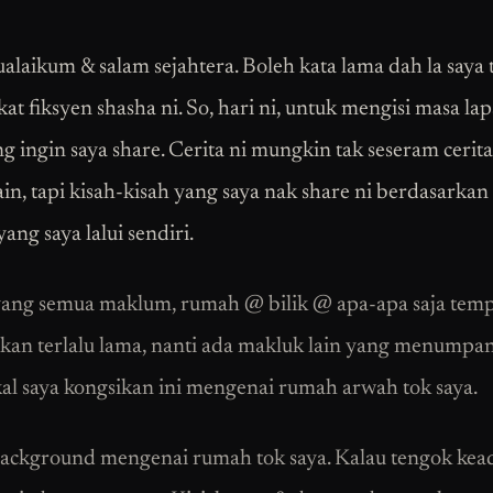
alaikum & salam sejahtera. Boleh kata lama dah la saya 
kat fiksyen shasha ni. So, hari ni, untuk mengisi masa la
g ingin saya share. Cerita ni mungkin tak seseram cerita
ain, tapi kisah-kisah yang saya nak share ni berdasarkan
ang saya lalui sendiri.
yang semua maklum, rumah @ bilik @ apa-apa saja temp
lkan terlalu lama, nanti ada makluk lain yang menumpan
al saya kongsikan ini mengenai rumah arwah tok saya.
background mengenai rumah tok saya. Kalau tengok kea