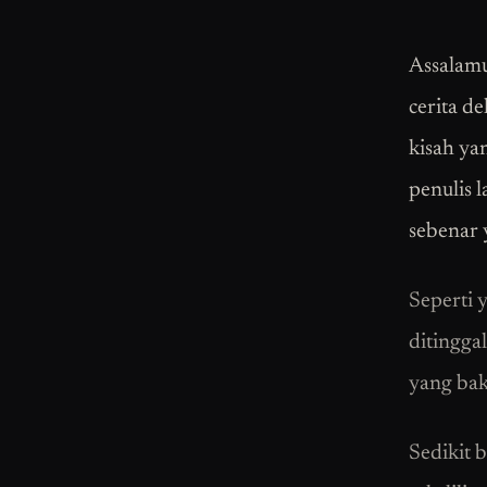
Assalamu
cerita de
kisah yan
penulis l
sebenar y
Seperti 
ditingga
yang bak
Sedikit 