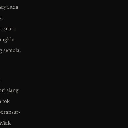
saya ada
k.
r suara
mungkin
g semula.
k
ri siang
h tok
beransur-
. Mak