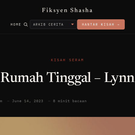
Fiksyen Shasha
HOME
HANTAR KISAH →
KISAH SERAM
Rumah Tinggal – Lynn
am
—
June 14, 2023
—
8 minit bacaan