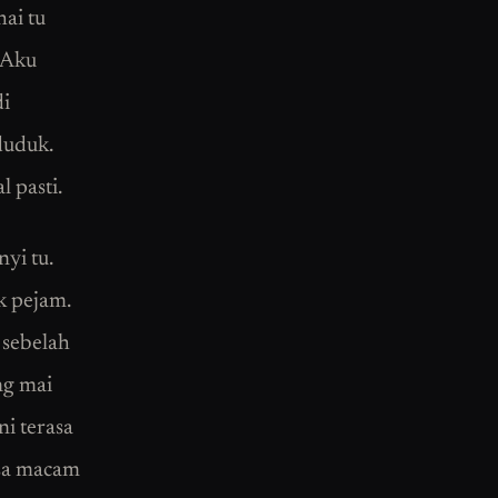
ai tu
. Aku
di
duduk.
l pasti.
yi tu.
k pejam.
 sebelah
ng mai
ni terasa
asa macam