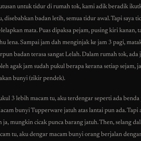
utusan untuk tidur di rumah tok, kami adik beradik ikutk
, disebabkan badan letih, semua tidur awal. Tapi saya ti
lelapkan mata. Puas dipaksa pejam, pusing kiri kanan, t
hu lena. Sampai jam dah menginjak ke jam 3 pagi, mata
arpun badan terasa sangat Lelah. Dalam rumah tok, ada 
oleh agak jam sudah pukul berapa kerana setiap sejam, 
akan bunyi (zikir pendek).
kul 3 lebih macam tu, aku terdengar seperti ada benda 
acam bunyi Tupperware jatuh atas lantai pun ada. Tapi 
 ja, mungkin cicak punca barang jatuh. Then, selang da
cam tu, aku dengar macam bunyi orang berjalan denga