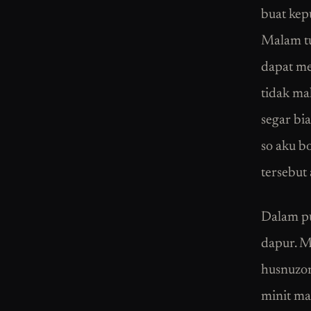
buat kep
Malam tu
dapat me
tidak ma
segar bi
so aku b
tersebut 
Dalam pu
dapur. M
husnuzon
minit ma