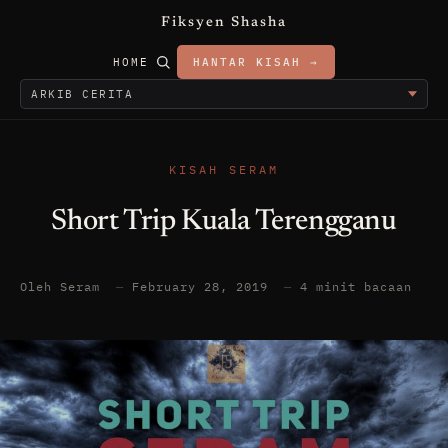
Fiksyen Shasha
HOME
HANTAR KISAH →
KISAH SERAM
Short Trip Kuala Terengganu
Oleh Seram
—
February 28, 2019
—
4 minit bacaan