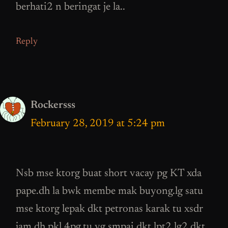
berhati2 n beringat je la..
Reply
Rockersss
February 28, 2019 at 5:24 pm
Nsb mse ktorg buat short vacay pg KT xda
pape.dh la bwk membe mak buyong.lg satu
mse ktorg lepak dkt petronas karak tu xsdr
jam dh pkl 4pg.tu yg smpai dkt.lpt2 lg2 dkt