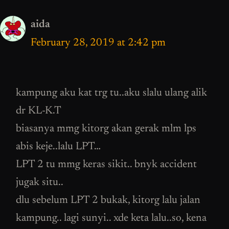
aida
February 28, 2019 at 2:42 pm
kampung aku kat trg tu..aku slalu ulang alik
dr KL-K.T
biasanya mmg kitorg akan gerak mlm lps
abis keje..lalu LPT…
LPT 2 tu mmg keras sikit.. bnyk accident
jugak situ..
dlu sebelum LPT 2 bukak, kitorg lalu jalan
kampung.. lagi sunyi.. xde keta lalu..so, kena