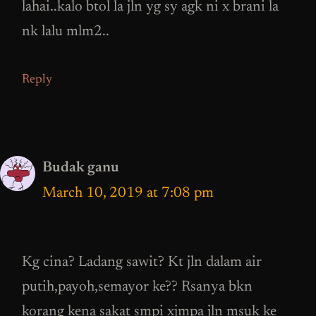
lahai..kalo btol la jln yg sy agk ni x brani la
nk lalu mlm2..
Reply
Budak ganu
March 10, 2019 at 7:08 pm
Kg cina? Ladang sawit? Kt jln dalam air
putih,payoh,semayor ke?? Rsanya bkn
korang kena sakat smpi xjmpa jln msuk ke