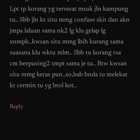
Lpt tp korang yg tersesat msuk jln kampung
tu.. Sbb jln kt situ mmg confuse skit dan akn
jmpa laluan sama nk2 lg klu gelap lg
xnmpk..kwsan situ mmg lbih kurang sama
suasana klu wktu mlm.. Sbb tu korang rsa
cm berpusing2 tmpt sama je tu.. Btw kwsan
situ mmg keras pun..so,bab bnda tu melekat
kt cermin tu yg btol kot..
Reply