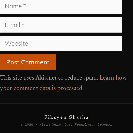
Name
Email
Website
This site uses Akismet to reduce spam.
Learn how
your comment data is processed.
Fiksyen Shasha
© 2026 · Kisah Seram Dari Pengalaman Sebenar