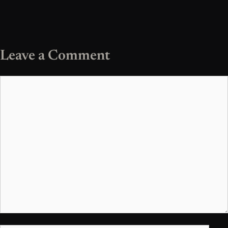
Leave a Comment
Comment