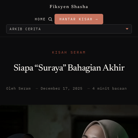
Fiksyen Shasha
HOME
HANTAR KISAH →
KISAH SERAM
Siapa “Suraya” Bahagian Akhir
Oleh Seram
—
December 17, 2025
—
4 minit bacaan