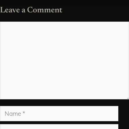
Leave a Comment
Comment
Name
Email