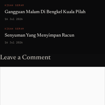
KISAH SERAM
Gangguan Malam Di Bengkel Kuala Pilah
16 Jul 2026
KISAH SERAM
Senyuman Yang Menyimpan Racun
16 Jul 2026
Leave a Comment
Comment