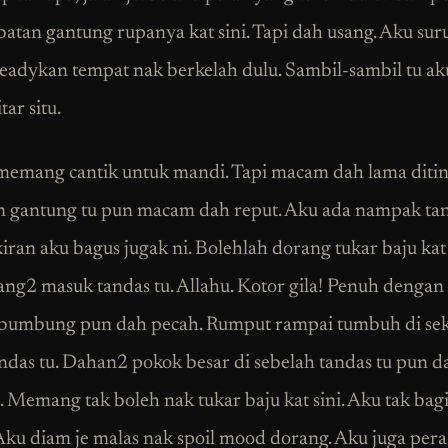
atan gantung rupanya kat sini. Tapi dah usang. Aku sur
eadykan tempat nak berkelah dulu. Sambil-sambil tu ak
tar situ.
emang cantik untuk mandi. Tapi macam dah lama ditin
 gantung tu pun macam dah reput. Aku ada nampak tan
iran aku bagus jugak ni. Bolehlah dorang tukar baju kat 
rang2 masuk tandas tu. Allahu. Kotor gila! Penuh denga
umbung pun dah pecah. Rumput rampai tumbuh di seke
ndas tu. Dahan2 pokok besar di sebelah tandas tu pun 
. Memang tak boleh nak tukar baju kat sini. Aku tak bag
Aku diam je malas nak spoil mood dorang. Aku juga per