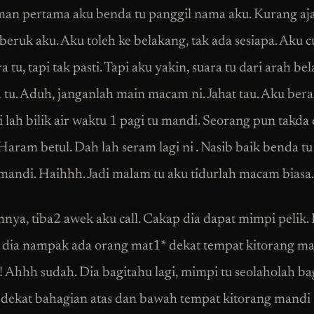
an pertama aku benda tu panggil nama aku. Kurang ajar
beruk aku. Aku toleh ke belakang, tak ada sesiapa. Aku c
a tu, tapi tak pasti. Tapi aku yakin, suara tu dari arah be
 tu. Aduh, janganlah main macam ni. Jahat tau. Aku ber
i lah bilik air waktu 1 pagi tu mandi. Seorang pun takda
. Haram betul. Dah lah seram lagi ni . Nasib baik benda tu
 mandi. Haihhh. Jadi malam tu aku tidurlah macam biasa.
nya, tiba2 awek aku call. Cakap dia dapat mimpi pelik.
 dia nampak ada orang mat1* dekat tempat kitorang m
 Ahhh sudah. Dia bagitahu lagi, mimpi tu seolaholah ba
 dekat bahagian atas dan bawah tempat kitorang mandi 