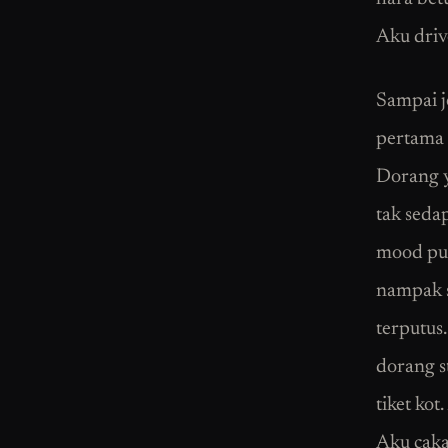
Aku driv
Sampai j
pertama 
Dorang y
tak seda
mood pul
nampak s
terputus
dorang s
tiket ko
Aku cakap