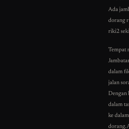
Ada jamb
dorang r
riki2 seki
Tempat m
Jambatan
dalam fik
jalan so
Dengan b
dalam ta
ke dalam
dorang. 