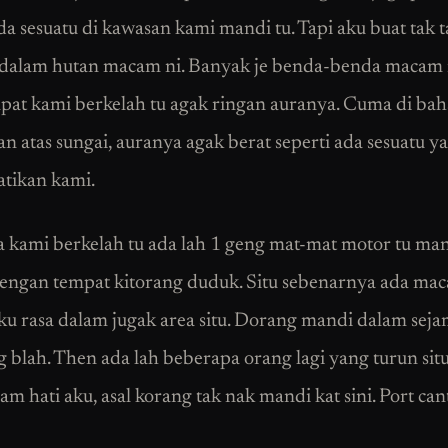
da sesuatu di kawasan kami mandi tu. Tapi aku buat tak t
 dalam hutan macam ni. Banyak je benda-benda macam 
mpat kami berkelah tu agak ringan auranya. Cuma di ba
n atas sungai, auranya agak berat seperti ada sesuatu y
tikan kami.
a kami berkelah tu ada lah 1 geng mat-mat motor tu ma
engan tempat kitorang duduk. Situ sebenarnya ada mac
Aku rasa dalam jugak area situ. Dorang mandi dalam seja
g blah. Then ada lah beberapa orang lagi yang turun sit
am hati aku, asal korang tak nak mandi kat sini. Port cant