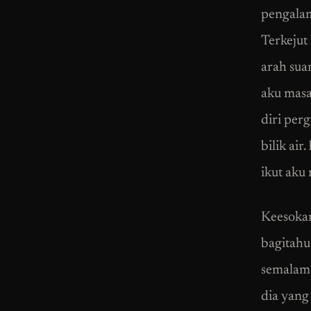
pengalam
Terkejut 
arah suar
aku masa
diri perg
bilik air
ikut aku
Keesokan
bagitahu
semalam!
dia yang