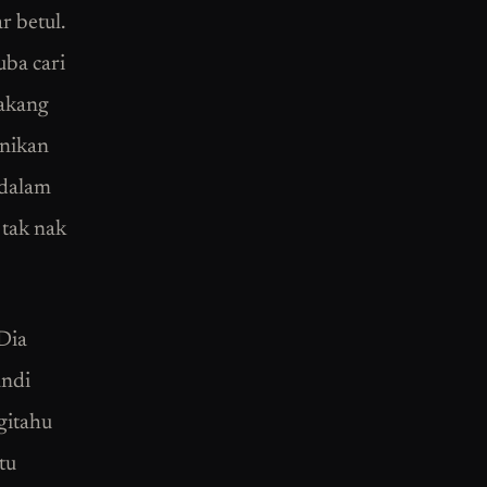
 betul.
uba cari
lakang
anikan
 dalam
 tak nak
 Dia
andi
gitahu
tu