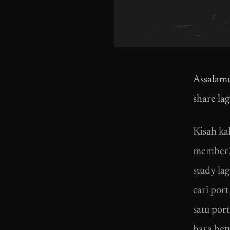
Assalamu
share lag
Kisah ka
member2 
study la
cari por
satu port
hara bet