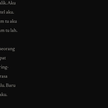
alik. Aku
tel aku.
am tu aku
m tu lah.
 seorang
apat
ring-
rasa
lu. Baru
aku.