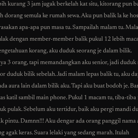
bih kurang 3 jam jugak berkelah kat situ, kitorang pun b
ah dorang semula ke rumah sewa. Aku pun balik la ke hos
rasakan apa-apa pun masa tu. Sampailah malam tu. Mal
ulak dengan member-member balik pukul 12 lebih maca
ngetahuan korang, aku duduk seorang je dalam bilik.
ya 3 orang, tapi memandangkan aku senior, jadi duduk
nior duduk bilik sebelah. Jadi malam lepas balik tu, aku d
da aura lain dalam bilik aku. Tapi aku buat bodoh je. Ba
as katil sambil main phone. Pukul 1 macam tu, tiba-tiba 
k pulak. Sebelum aku tertidur, baik aku pergi mandi du
k pintu. Damnn!!! Aku dengar ada orang panggil nama 
g agak keras. Suara lelaki yang sedang marah. Itulah