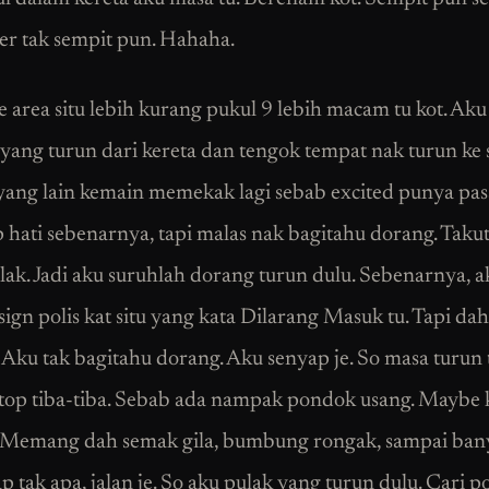
er tak sempit pun. Hahaha.
e area situ lebih kurang pukul 9 lebih macam tu kot. Ak
yang turun dari kereta dan tengok tempat nak turun ke s
ang lain kemain memekak lagi sebab excited punya pas
p hati sebenarnya, tapi malas nak bagitahu dorang. Takut
ak. Jadi aku suruhlah dorang turun dulu. Sebenarnya, a
ign polis kat situ yang kata Dilarang Masuk tu. Tapi dah
. Aku tak bagitahu dorang. Aku senyap je. So masa turun 
top tiba-tiba. Sebab ada nampak pondok usang. Maybe 
t. Memang dah semak gila, bumbung rongak, sampai bany
 tak apa, jalan je. So aku pulak yang turun dulu. Cari po