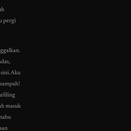
uh
u pergi
ggalkan.
das,
sini. Aku
n sampah!
liling
dah masuk
itahu
asan