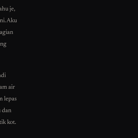
ahu je,
ni. Aku
hagian
ang
ndi
am air
m lepas
u dan
ik kot.