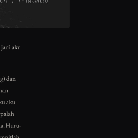
jadi aku
ng) dan
aman
ku aku
mpalah
na. Huru-
mpitlah.