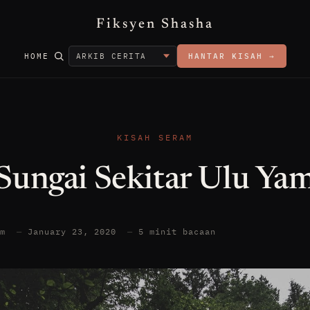
Fiksyen Shasha
HOME
HANTAR KISAH →
KISAH SERAM
Sungai Sekitar Ulu Ya
am
—
January 23, 2020
—
5 minit bacaan