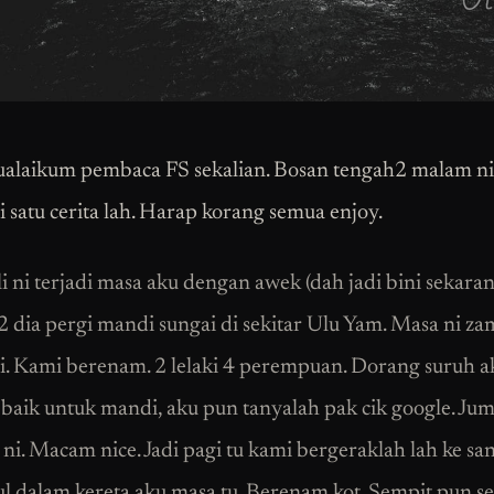
alaikum pembaca FS sekalian. Bosan tengah2 malam ni 
i satu cerita lah. Harap korang semua enjoy.
li ni terjadi masa aku dengan awek (dah jadi bini sekara
dia pergi mandi sungai di sekitar Ulu Yam. Masa ni z
gi. Kami berenam. 2 lelaki 4 perempuan. Dorang suruh a
t baik untuk mandi, aku pun tanyalah pak cik google. Ju
 ni. Macam nice. Jadi pagi tu kami bergeraklah lah ke sa
ul dalam kereta aku masa tu. Berenam kot. Sempit pun se