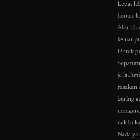
Lepas le
hantar l
Aku tak 
keluar p
Untuk pe
Sepatutn
je la. Ju
rasakan a
baring at
mengantu
nak buka
Nada yan