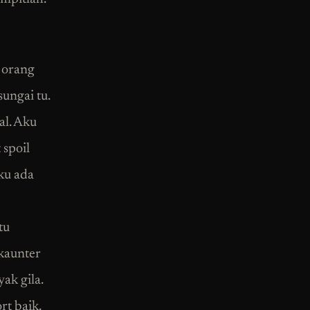
u orang
ungai tu.
al. Aku
 spoil
ku ada
tu
kaunter
ak gila.
rt baik.