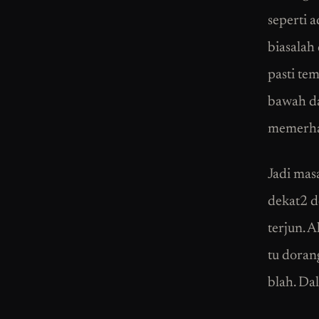
seperti a
biasalah
pasti te
bawah da
memerha
Jadi mas
dekat2 d
terjun. 
tu doran
blah. Dal