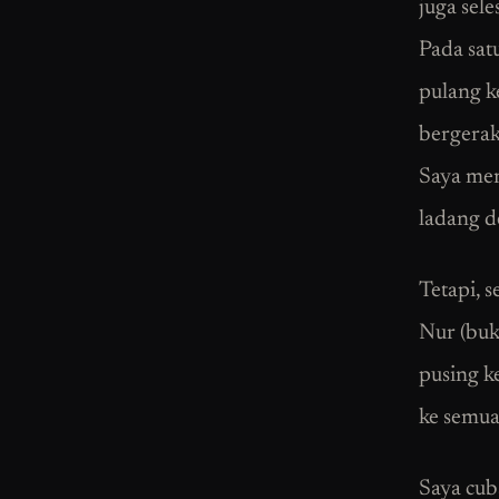
juga sele
Pada sat
pulang k
bergerak
Saya mem
ladang d
Tetapi, 
Nur (buk
pusing k
ke semua
Saya cub