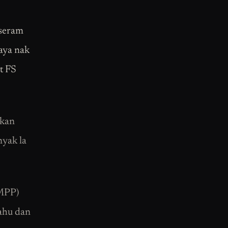
 seram
saya nak
t FS
ikan
nyak la
(MPP)
tahu dan