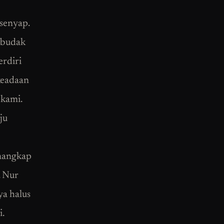
senyap.
a budak
erdiri
keadaan
 kami.
ju
enangkap
. Nur
ya halus
i.