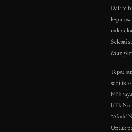
Dalam bil
keputusa
nak deka
Selesai s
Mungkin 
Tepat ja
sebilik 
bilik sa
bilik Nur
“Akak! Nu
Untuk pen