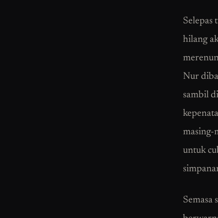
Selepas 
hilang a
merenun
Nur diba
sambil d
kepenata
masing-m
untuk cu
simpanan
Semasa s