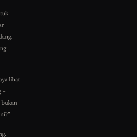
ntuk
ar
dang.
ing
ya lihat
g –
, bukan
ni?”
ng.