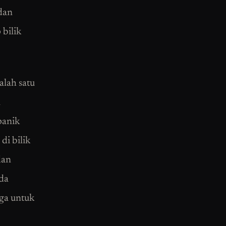
 dan
 bilik
alah satu
n
panik
di bilik
dan
da
ga untuk