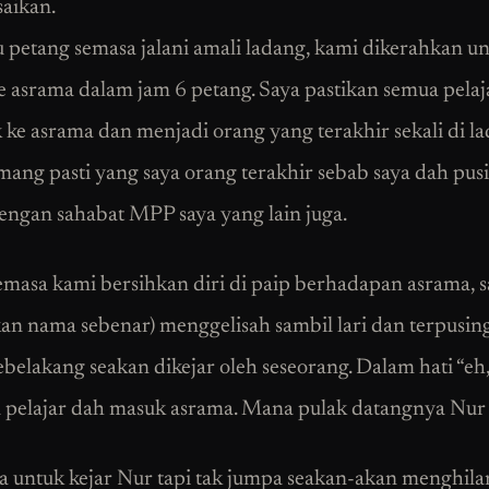
saikan.
u petang semasa jalani amali ladang, kami dikerahkan u
e asrama dalam jam 6 petang. Saya pastikan semua pelaj
 ke asrama dan menjadi orang yang terakhir sekali di la
ang pasti yang saya orang terakhir sebab saya dah pus
engan sahabat MPP saya yang lain juga.
semasa kami bersihkan diri di paip berhadapan asrama, sa
an nama sebenar) menggelisah sambil lari dan terpusin
ebelakang seakan dikejar oleh seseorang. Dalam hati “eh
 pelajar dah masuk asrama. Mana pulak datangnya Nur 
a untuk kejar Nur tapi tak jumpa seakan-akan menghila