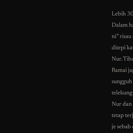
Lebih 30
Dalam ha
ni” risau
ditepi k
Nur. Tib
Ramai jug
sungguh 
telekung
Nur dan 
tetap te
je sebab