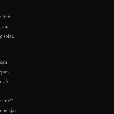
b dah
rau.
 solat.
akan
depan
earah
pa ni?”
a pelajar