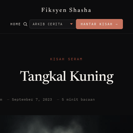
Fiksyen Shasha
HOME
HANTAR KISAH →
KISAH SERAM
Tangkal Kuning
am
—
September 7, 2023
—
5 minit bacaan