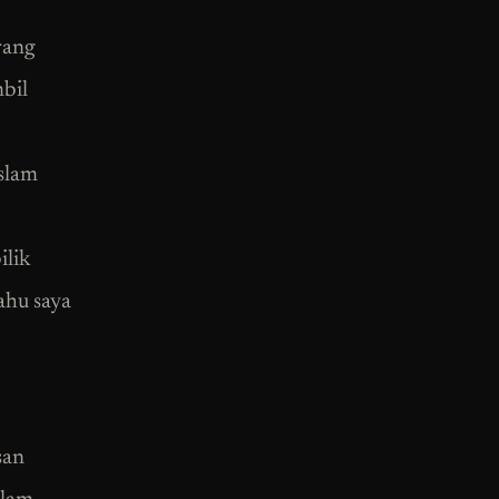
rang
bil
Islam
ilik
ahu saya
san