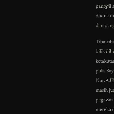
panggil 
duduk di
dan pang
Tiba-tib
bilik dih
ketakuta
pula. Sa
Nur. AJK
masih ju
pegawai 
mereka d