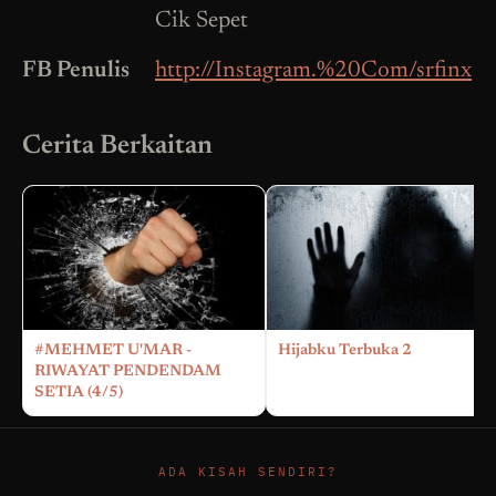
Cik Sepet
FB Penulis
http://Instagram.%20Com/srfinx
Cerita Berkaitan
#MEHMET U'MAR -
Hijabku Terbuka 2
RIWAYAT PENDENDAM
SETIA (4/5)
ADA KISAH SENDIRI?