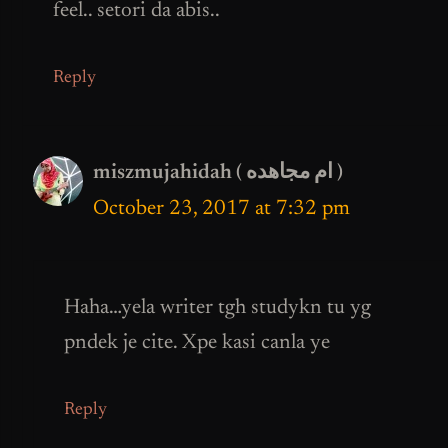
feel.. setori da abis..
Reply
miszmujahidah ( ام مجاهده )
October 23, 2017 at 7:32 pm
Haha…yela writer tgh studykn tu yg
pndek je cite. Xpe kasi canla ye
Reply