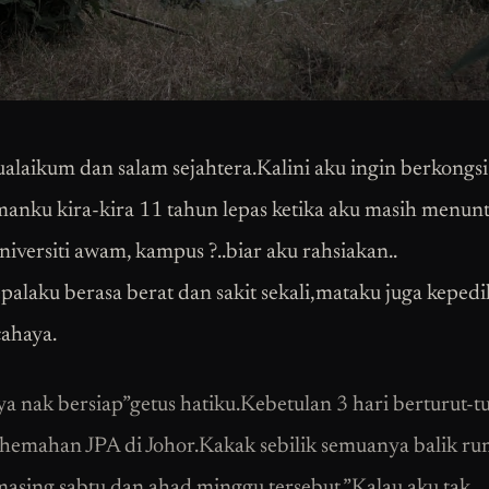
alaikum dan salam sejahtera.Kalini aku ingin berkongsi
anku kira-kira 11 tahun lepas ketika aku masih menunt
niversiti awam, kampus ?..biar aku rahsiakan..
epalaku berasa berat dan sakit sekali,mataku juga kepedi
cahaya.
a nak bersiap”getus hatiku.Kebetulan 3 hari berturut-t
hemahan JPA di Johor.Kakak sebilik semuanya balik r
asing sabtu dan ahad minggu tersebut.”Kalau aku tak