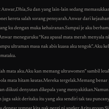
t Anwar,Dhia,Su dan yang lain-lain sedang memasukka
net kereta salah sorang pensyarah.Anwar dari kejauhan 
ng ku dengan muka kehairanan.Sampai je aku berham
Anwar meneguruku “Kau apasal mata merah menyala n
mpu ultraman masa nak abis kuasa aku tengok”. Aku kel
 mataku.
lah mata aku.Aku kan memang ultrawomen” sambil leta
ola mata hitam keatas.Mereka tergelak.Memang benar
n diikuti denyutan dikepala yang menyakitkan.Namun
juga sakit deritaku itu yang aku sendiri tak tau puncany
 dengar tempat kita nak pergi ni angker.Aritu group S