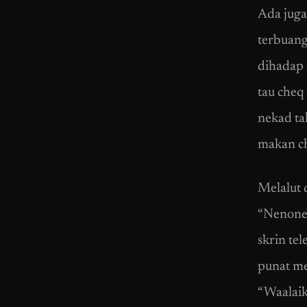
Ada juga
terbuang,
dihadap 
tau cheq
nekad ta
makan ch
Melalut 
“Nenonen
skrin tel
punat me
“Waalaik