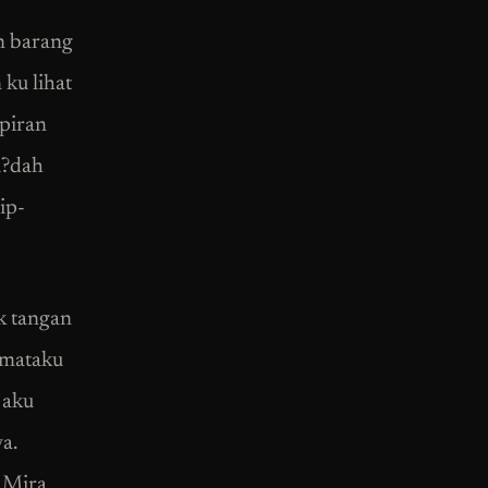
n barang
ku lihat
piran
i?dah
ip-
k tangan
 mataku
 aku
a.
i Mira