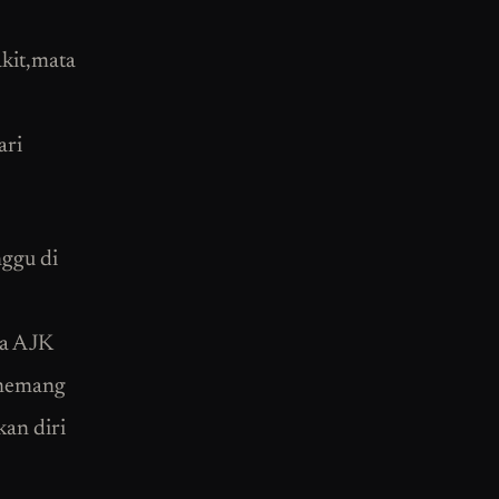
akit,mata
ari
nggu di
ga AJK
 memang
an diri