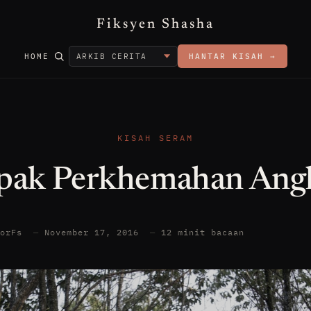
Fiksyen Shasha
HOME
HANTAR KISAH →
KISAH SERAM
pak Perkhemahan Ang
torFs
—
November 17, 2016
—
12 minit bacaan