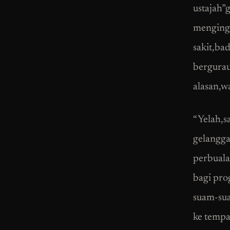
ustajah”
menginga
sakit,ba
bergurau
alasan,w
“Yelah,s
gelangg
perbuala
bagi pr
suam-sua
ke tempa