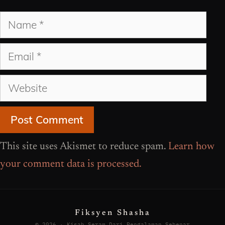
Name
Email
Website
This site uses Akismet to reduce spam.
Learn how
your comment data is processed.
Fiksyen Shasha
© 2026 · Kisah Seram Dari Pengalaman Sebenar