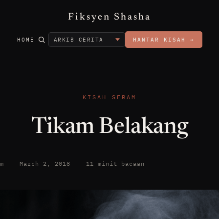
Fiksyen Shasha
HOME
HANTAR KISAH →
KISAH SERAM
Tikam Belakang
am
—
March 2, 2018
—
11 minit bacaan