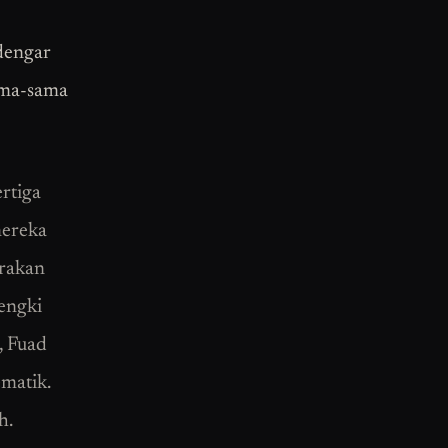
ndengar
ama-sama
rtiga
mereka
-rakan
dengki
, Fuad
matik.
h.