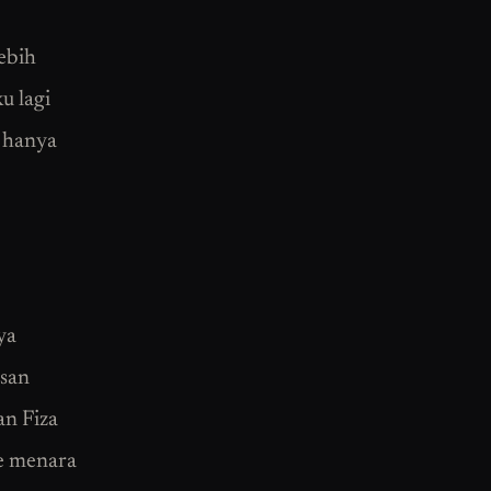
ebih
u lagi
d hanya
ya
usan
an Fiza
ke menara