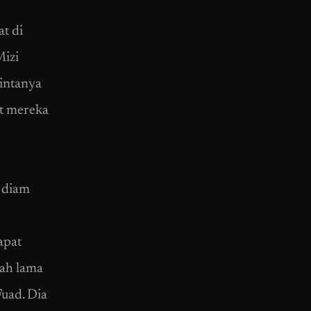
at di
Mizi
cintanya
at mereka
 diam
apat
dah lama
Fuad. Dia