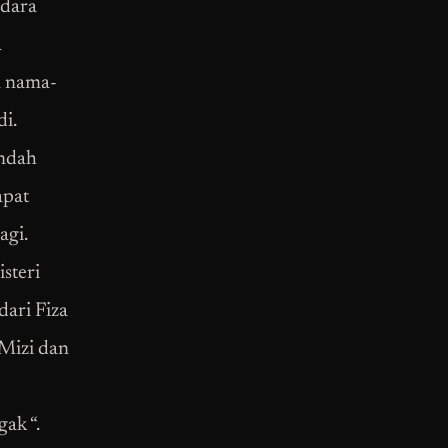
udara
a
n nama-
i.
endah
apat
agi.
steri
ari Fiza
 Mizi dan
ak “.