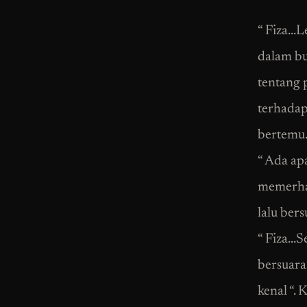
“ Fiza…L
dalam bu
tentang 
terhadap
bertemu
“ Ada ap
memerhat
lalu ber
“ Fiza…S
bersuara
kenal “.