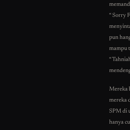
memanda
“ Sorry 
menyinta
pun hang
mampu te
“ Tahnia
mendenga
Mereka b
mereka d
SPM di u
hanya cu