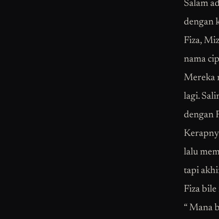
Salam ad
dengan k
Fiza, Mi
nama cip
Mereka m
lagi. Sa
dengan F
Kerapnya
lalu mem
tapi akh
Fiza bile
“ Mana b