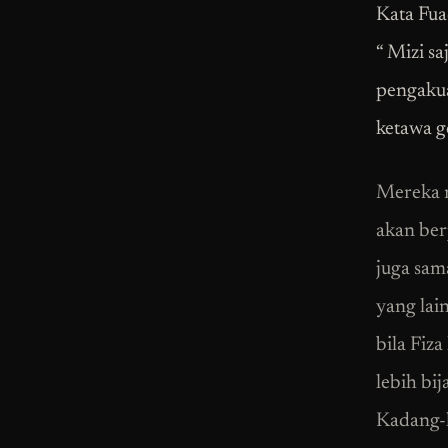
Kata Fu
“ Mizi s
pengakua
ketawa g
Mereka m
akan ber
juga sam
yang lai
bila Fiz
lebih bi
Kadang-k