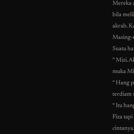
Mereka a
bila mel
akrab. K
Masing-m
Suatu ha
“ Mizi. A
muka Miz
“ Hang p
terdiam 
“ Itu han
Fiza tap
cintanya