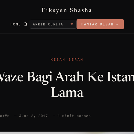
Fiksyen Shasha
HOME
HANTAR KISAH →
KISAH SERAM
aze Bagi Arah Ke Ista
Lama
torFs
—
June 2, 2017
—
4 minit bacaan