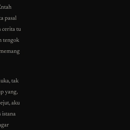
 Entah
a pasal
cerita tu
h tengok
tu memang
uka, tak
up yang,
ejut, aku
 istana
agar