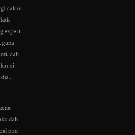
ergi dalam
(kak
ng expert
a guna
nti, dah
lan ni
dia .
 kena
 aku dah
ebal pon