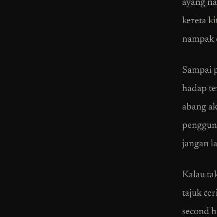
ayang na
kereta k
nampak di
Sampai p
hadap te
abang ak
pengguna
jangan l
Kalau ta
tajuk cer
second h