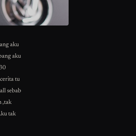
tang aku
bang aku
.30
erita tu
all sebab
 ,tak
Aku tak