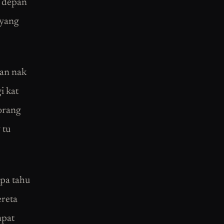
t depan
ayang
gan nak
i kat
korang
 tu
pa tahu
ereta
mpat