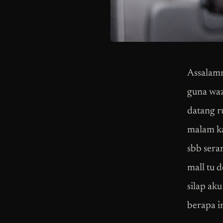
Assalamm
guna waz
datang 
malam ka
sbb sera
mall tu d
silap ak
berapa i