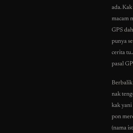
ada. Kak 
macam ma
GPS dah 
punya s
cerita tu
pasal GP
Berbalik
nak teng
kak yani
pon mere
(nama is