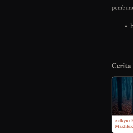
pembunuh
h
Cerita
#cikyu : 
Makhluk 