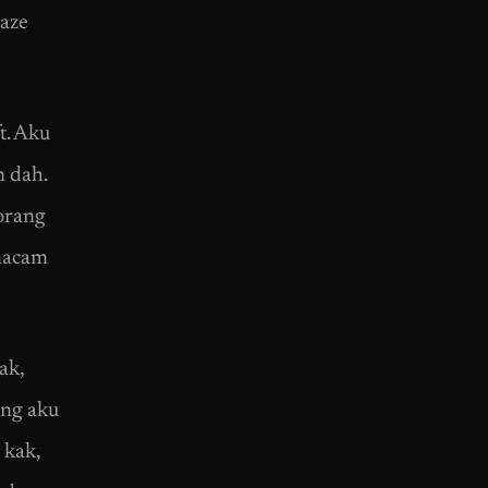
waze
t. Aku
n dah.
orang
 macam
ak,
ang aku
 kak,