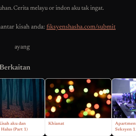
an. Cerita melayu or indon aku tak ingat.
antar kisah anda:
fiksyenshasha.com/submit
ayang
 Berkaitan
Kisah aku dan
Khianat
Apartmen
Halus (Part 1)
Seksyen 1