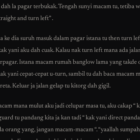
u, dah la pagar terbukak. Tengah sunyi macam tu, tetiba 
traight and turn left” .
a ke dia suruh masuk dalam pagar istana tu then turn lef
ak yani aku dah cuak. Kalau nak turn left mana ada jala
erpagar. Istana macam rumah banglow lama yang takde 
ak yani cepat-cepat u-turn, sambil tu dah baca macam
eta. Keluar ja jalan gelap tu kitorg dah gigil.
cam mana mulut aku jadi celupar masa tu, aku cakap “ k
guard tu pandang kita ja kan tadi “ kak yani direct pand
a orang yang, jangan macam-macam “. “yaallah sumpah