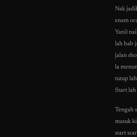
Nak jadik
enam ora
Yani) na
lah bab j
jalan sho
la menump
tutup lah
Start lah
Tengah s
masuk kir
start sca