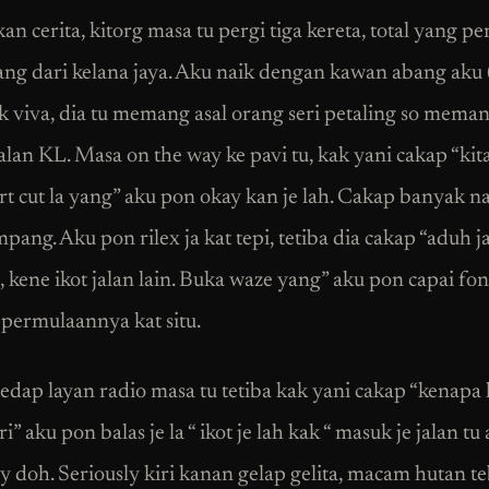
an cerita, kitorg masa tu pergi tiga kereta, total yang p
ng dari kelana jaya. Aku naik dengan kawan abang aku 
ik viva, dia tu memang asal orang seri petaling so mema
alan KL. Masa on the way ke pavi tu, kak yani cakap “kit
rt cut la yang” aku pon okay kan je lah. Cakap banyak na
ang. Aku pon rilex ja kat tepi, tetiba dia cakap “aduh ja
, kene ikot jalan lain. Buka waze yang” aku pon capai fon 
 permulaannya kat situ.
edap layan radio masa tu tetiba kak yani cakap “kenapa
i” aku pon balas je la “ ikot je lah kak “ masuk je jalan tu
ry doh. Seriously kiri kanan gelap gelita, macam hutan t