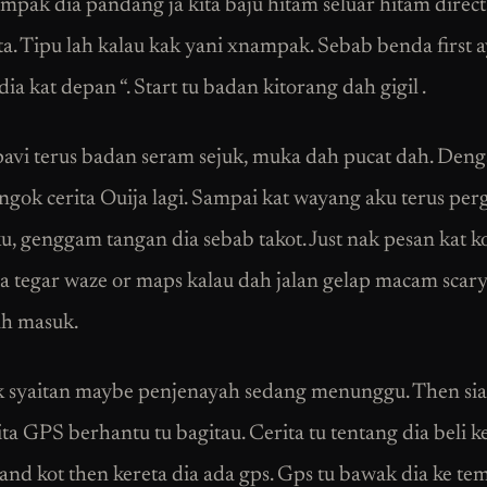
mpak dia pandang ja kita baju hitam seluar hitam direc
ita. Tipu lah kalau kak yani xnampak. Sebab benda first 
a kat depan “. Start tu badan kitorang dah gigil .
avi terus badan seram sejuk, muka dah pucat dah. Den
ngok cerita Ouija lagi. Sampai kat wayang aku terus perg
u, genggam tangan dia sebab takot. Just nak pesan kat 
 tegar waze or maps kalau dah jalan gelap macam scary
ah masuk.
k syaitan maybe penjenayah sedang menunggu. Then sia
ita GPS berhantu tu bagitau. Cerita tu tentang dia beli k
and kot then kereta dia ada gps. Gps tu bawak dia ke te