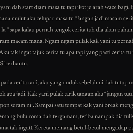
yani dah start diam masa tu tapi ikot je arah waze bagi.
na mulut aku celupar masa tu “Jangan jadi macam cerit
la “ sapa kalau pernah tengok cerita tuh dia akan paham 
eram macam mana. Ngam ngam pulak kak yani tu perna
.Aku tak ingat tajuk cerita tu apa tapi yang pasti cerita 
S berhantu.
 pada cerita tadi, aku yang duduk sebelah ni dah tutup m
ok apa jadi. Kak yani pulak tarik tangan aku “jangan tut
 pon seram ni”. Sampai satu tempat kak yani break meng
mang bulu roma dah tergamam, tetiba nampak dia tulis
tana tak ingat). Kereta memang betul-betul mengadap p