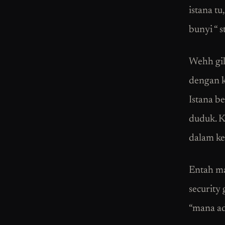
istana t
bunyi “ s
Wehh gil
dengan k
Istana b
duduk. K
dalam ker
Entah ma
security 
“mana ad