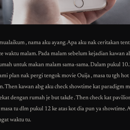
ualaikum , nama aku ayang. Apa aku nak ceritakan ten
e waktu malam. Pada malam sebelum kejadian kawan a
rumah untuk makan malam sama-sama. Dalam pukul 10
mi plan nak pergi tengok movie Ouija , masa tu tgh hot c
m. Then kawan abg aku check showtime kat paradigm m
ekat dengan rumah je but takde . Then check kat pavilion
u masa tu dlm pukul 12 ke atas kot dia pun ya showtime. 
ngat waktu tu.