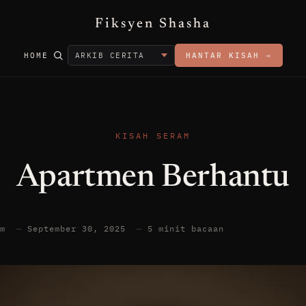
Fiksyen Shasha
HOME
HANTAR KISAH →
KISAH SERAM
Apartmen Berhantu
am
—
September 30, 2025
—
5 minit bacaan