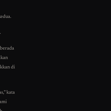
kedua.
.
h berada
hkan
akkan di
s,” kata
Kami