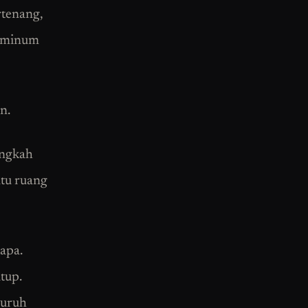
rtenang,
k minum
n.
angkah
ntu ruang
apa.
tup.
luruh