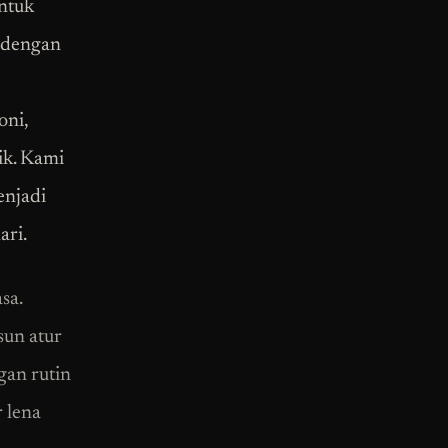
untuk
 dengan
oni,
ik. Kami
enjadi
ari.
sa.
sun atur
gan rutin
 lena