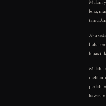
Malam ya
lena, mu
tamu. Ja
Aku seda
bulu rom
kipas ti
Melalui 
melihatn
perlahan
kawasan 