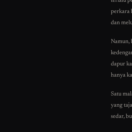
terlalu 
perkara 
dan melu
Namun, b
kedengar
dapur ka
hanya ka
Satu mal
yang taj
sedar, bu