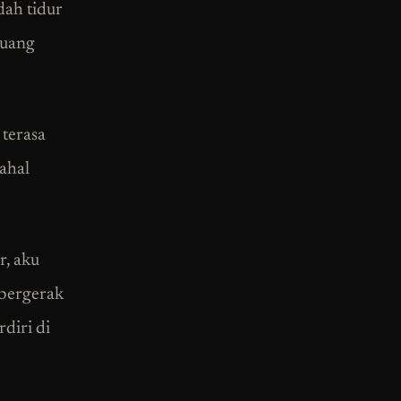
dah tidur
ruang
 terasa
ahal
r, aku
 bergerak
diri di