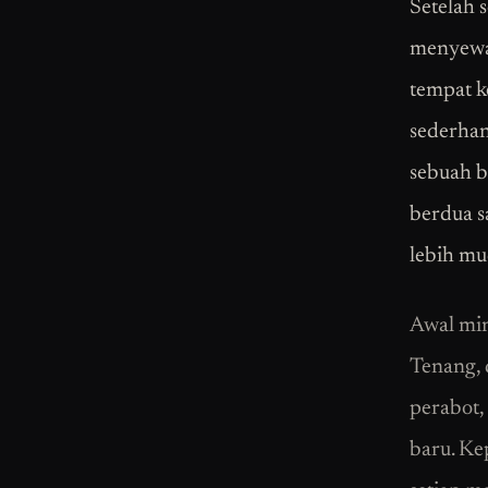
Setelah 
menyewa 
tempat k
sederhan
sebuah b
berdua s
lebih mud
Awal min
Tenang, 
perabot,
baru. Ke