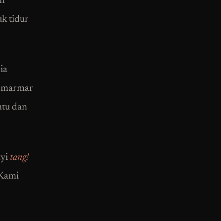
ah
k tidur
ia
i marmar
ntu dan
nyi
tang!
 Kami