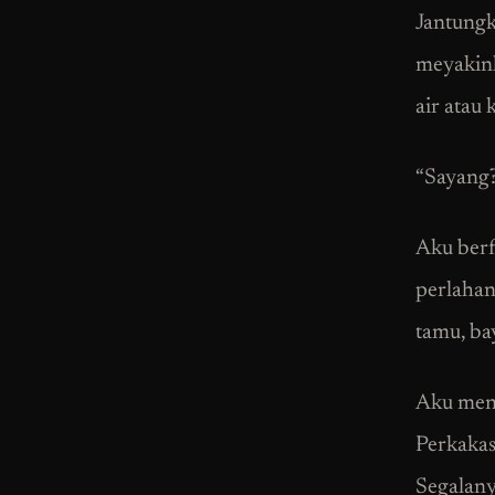
Jantungk
meyakin
air atau 
“Sayang?
Aku berf
perlahan
tamu, ba
Aku meny
Perkakas
Segalany