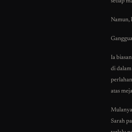
setiap m
Namun, k
Gangguan
Ia biasa
di dalam
perlahan
atas meja
Mulanya,
Sarah pa