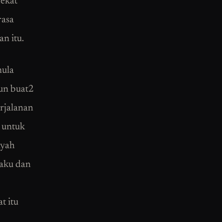
dekat
rasa
n itu.
mula
pun buat2
rjalanan
 untuk
ayah
 aku dan
t itu