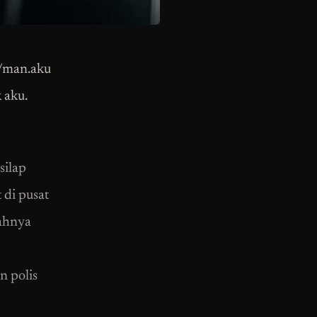
/man.aku
 aku.
silap
 di pusat
sahnya
n polis