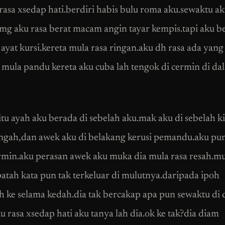
rasa xsedap hati.berdiri habis bulu roma aku.sewaktu a
mg aku rasa berat macam angin tayar kempis.tapi aku b
 ayat kursi.kereta mula rasa ringan.aku dh rasa ada yang
 mula pandu kereta aku cuba lah tengok di cermin di da
itu ayah aku berada di sebelah aku.mak aku di sebelah k
engah,dan awek aku di belakang kerusi pemandu.aku pu
ermin.aku perasan awek aku muka dia mula rasa resah.m
patah kata pun tak terkeluar di mulutnya.daripada ipoh
h ke selama kedah.dia tak bercakap apa pun sewaktu di
u rasa xsedap hati aku tanya lah dia.ok ke tak?dia diam