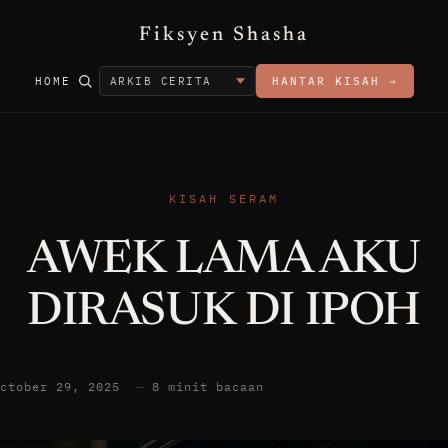
Fiksyen Shasha
HOME
HANTAR KISAH →
KISAH SERAM
AWEK LAMA AKU
DIRASUK DI IPOH
October 29, 2025
—
8 minit bacaan