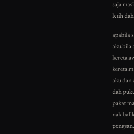
saja.mas
letih da
apabila 
aku.bila
kereta.aw
kereta.m
aku dan a
dah puku
pakat ma
nak bali
pengsan.