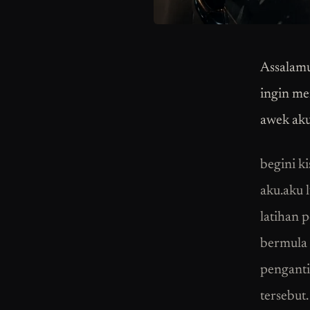
Assalam
ingin me
awek aku
begini k
aku.aku 
latihan 
bermula 
penganti
tersebut.