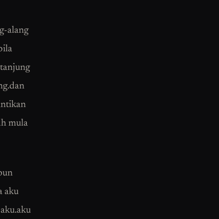
ng-alang
bila
 tanjung
ng.dan
antikan
 dh mula
 pun
a aku
 aku.aku