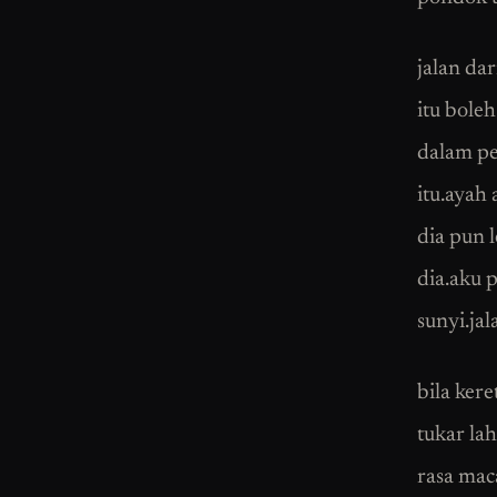
jalan da
itu bole
dalam pe
itu.ayah
dia pun 
dia.aku 
sunyi.jal
bila ker
tukar la
rasa mac