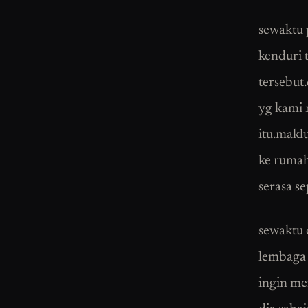
sewaktu 
kenduri 
tersebut
yg kami 
itu.makl
ke rumah
serasa s
sewaktu d
lembaga 
ingin me