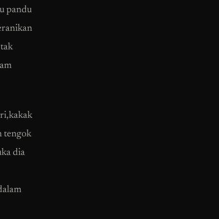
ku pandu
eranikan
 tak
lam
iri,kakak
n tengok
uka dia
 dalam