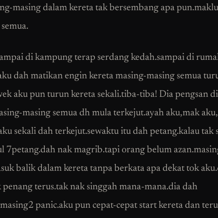
ing-masing dalam kereta tak bersembang apa pun.makl
h semua.
sampai di kampung terap serdang kedah.sampai di ruma
 aku dah matikan engin kereta masing-masing semua tur
ek aku pun turun kereta sekali.tiba-tiba! Dia pengsan di
asing-masing semua dh mula terkejut.ayah aku,mak aku
ku sekali dah terkejut.sewaktu itu dah petang.kalau tak 
l 7petang.dah nak magrib.tapi orang belum azan.masi
suk balik dalam kereta tanpa berkata apa dekat tok aku
k penang terus.tak nak singgah mana-mana.dia dah
masing2 panic.aku pun cepat-cepat start kereta dan ter