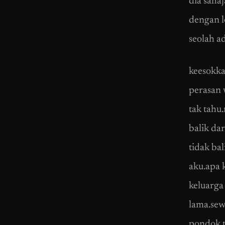
dia sahaj
dengan l
seolah a
keesokka
perasan 
tak tahu
balik da
tidak ba
aku.apa 
keluarga
lama.sew
pondok t