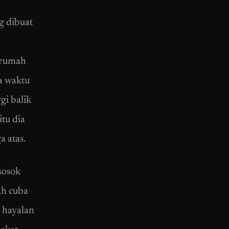
g dibuat
e rumah
a waktu
gi balik
itu dia
a atas.
 sosok
ah cuba
 hayalan