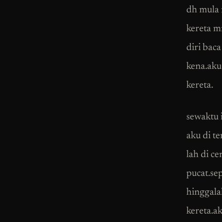
dh mula 
kereta m
diri baca
kena.aku
kereta.
sewaktu 
aku di t
lah di c
pucat.se
hinggala
kereta.ak