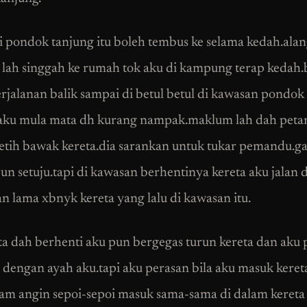
ri pondok tanjung itu boleh tembus ke selama kedah.ala
h lah singgah ke rumah tok aku di kampung terap kedah.
rjalanan balik sampai di betul betul di kawasan pondok
 aku mula mata dh kurang nampak.maklum lah dah peta
letih bawak kereta.dia sarankan untuk tukar pemandu.g
pun setuju.tapi di kawasan berhentinya kereta aku jalan
an lama xbnyk kereta yang lalu di kawasan itu.
eta dah berhenti aku pun bergegas turun kereta dan aku
h dengan ayah aku.tapi aku perasan bila aku masuk keret
am angin sepoi-sepoi masuk sama-sama di dalam kereta