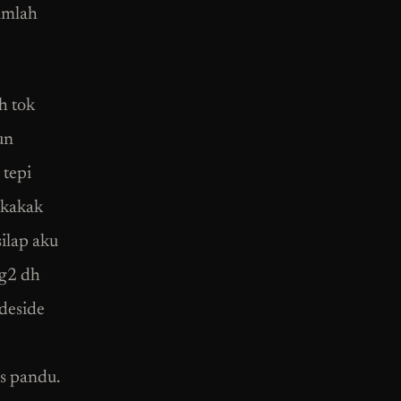
umlah
h tok
un
 tepi
,kakak
silap aku
ng2 dh
.deside
us pandu.