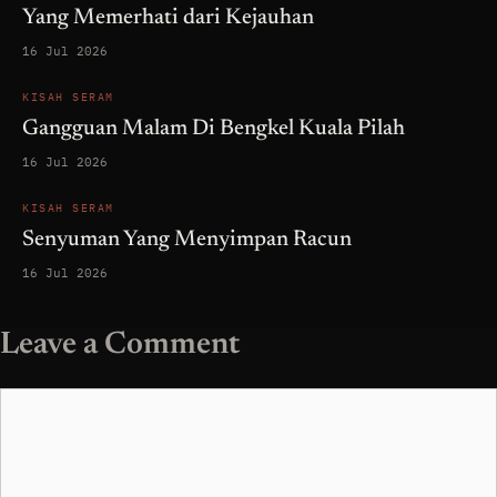
Yang Memerhati dari Kejauhan
16 Jul 2026
KISAH SERAM
Gangguan Malam Di Bengkel Kuala Pilah
16 Jul 2026
KISAH SERAM
Senyuman Yang Menyimpan Racun
16 Jul 2026
Leave a Comment
Comment