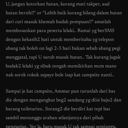
U, jangan kotorkan hutan, korang mati takper, asal
hutan bersih!!” or “Lebih baik korang hilang dalam hutan
dari curi masuk khemah budak pompuan!!” amatlah
membosankan para peserta lelaki.. Ramai yg berSMS
dengan kekasih2 hati untuk memberitahu yg telepon
abang tak boleh on lagi 2-3 hari bukan sebab abang pegi
menggatal, tapi U suruh masuk hutan.. Tak kurang jugak
budak2 lelaki yg sibuk tengah memikirkan mcm mane
nak sorok rokok supaye bole isap kat campsite nanti..
Sampai je kat campsite, Ammar pun turunlah dari bas
die dengan mengangkut beg2 sandang yg diisi baju2 dan
barang toiletaries.. Sorang2 die berdiri kat tepi bas
sambil menunggu arahan selanjutnya dari pihak
penganjur.. Yer la, baru masuk U tak sampai seminggu,