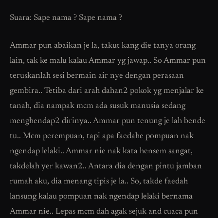
Suara: Sape nama ? Sape nama ?
Ammar pun abaikan je la, takut kang die tanya orang
lain, tak ke malu kalau Ammar yg jawap.. So Ammar pun
teruskanlah sesi bermain air nye dengan perasaan
gembira.. Tetiba dari arah dahan2 pokok yg menjalar ke
tanah, dia nampak mcm ada susuk manusia sedang
menghendap2 dirinya.. Ammar pun tenung je lah bende
tu.. Mcm perempuan, tapi apa faedahe pompuan nak
ngendap lelaki.. Ammar nie nak kata hensem sangat,
takdelah yer kawan2.. Antara dia dengan pintu jamban
rumah aku, dia menang tipis je la.. So, takde faedah
lansung kalau pompuan nak ngendap lelaki bernama
Ammar nie.. Lepas mcm dah agak sejuk and cuaca pun