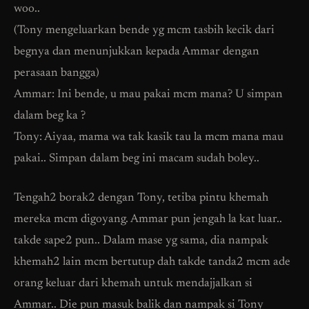
woo..
(Tony mengeluarkan bende yg mcm tasbih kecik dari
begnya dan menunjukkan kepada Ammar dengan
perasaan bangga)
Ammar: Ini bende, u mau pakai mcm mana? U simpan
dalam beg ka ?
Tony: Aiyaa, mama wa tak kasik tau la mcm mana mau
pakai.. Simpan dalam beg ini macam sudah boley..
Tengah2 borak2 dengan Tony, tetiba pintu khemah
mereka mcm digoyang. Ammar pun jengah la kat luar..
takde sape2 pun.. Dalam mase yg sama, dia nampak
khemah2 lain mcm bertutup dah takde tanda2 mcm ade
orang keluar dari khemah untuk mendajjalkan si
Ammar.. Die pun masuk balik dan nampak si Tony