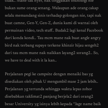
tidak.. Mane tak nyer, nak tinggalkan teknologi nie
bukan sume orang senang.. Walaupun ade orang cakap
selalu memandang sinis terhadap golongan nie, tapi nak
buat camne, Gen-Y, Gen-Z, dunia kami di warnai oleh
permainan video, tech stuff.. Budak2 lagi kenal Facebook
dari konda kondi.. Tau mcm mane nak buat angle angry
bird nak terbang supaye terkene khinzir hijau sengeh2
dari tau mcm mane nak naikkan layang2 sorang2.. So,
we have to deal with it la kan..
Perjalanan pegi ke campsite dengan menaiki bas yg
disediakan oleh pihak U mengambil mase 2 jam lebih..
Perjalanan yg tertunda sehingga waktu lepas zohor
disebabkan taklimat2 panjang berjela2 dari orang2
besar University yg isinya lebih kepada “Jage name baik