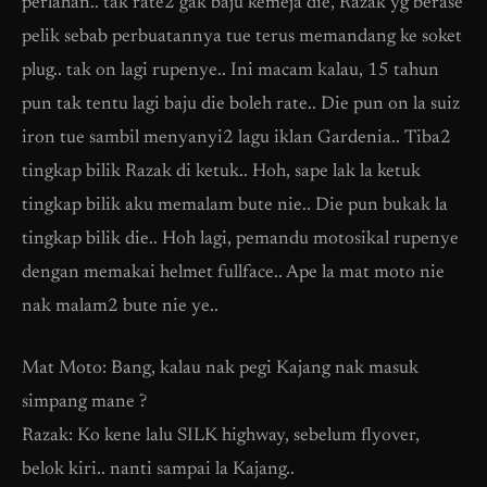
perlahan.. tak rate2 gak baju kemeja die, Razak yg berase
pelik sebab perbuatannya tue terus memandang ke soket
plug.. tak on lagi rupenye.. Ini macam kalau, 15 tahun
pun tak tentu lagi baju die boleh rate.. Die pun on la suiz
iron tue sambil menyanyi2 lagu iklan Gardenia.. Tiba2
tingkap bilik Razak di ketuk.. Hoh, sape lak la ketuk
tingkap bilik aku memalam bute nie.. Die pun bukak la
tingkap bilik die.. Hoh lagi, pemandu motosikal rupenye
dengan memakai helmet fullface.. Ape la mat moto nie
nak malam2 bute nie ye..
Mat Moto: Bang, kalau nak pegi Kajang nak masuk
simpang mane ?
Razak: Ko kene lalu SILK highway, sebelum flyover,
belok kiri.. nanti sampai la Kajang..