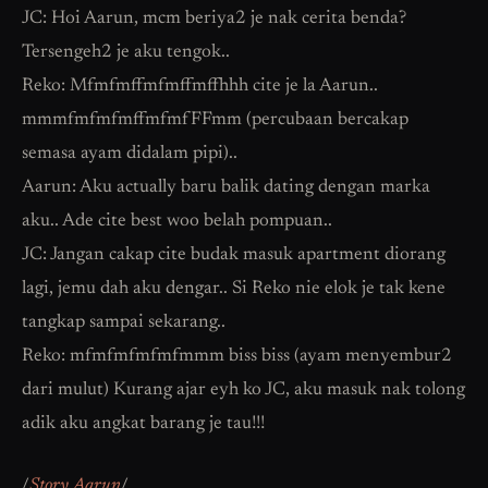
JC: Hoi Aarun, mcm beriya2 je nak cerita benda?
Tersengeh2 je aku tengok..
Reko: Mfmfmffmfmffmffhhh cite je la Aarun..
mmmfmfmfmffmfmfFFmm (percubaan bercakap
semasa ayam didalam pipi)..
Aarun: Aku actually baru balik dating dengan marka
aku.. Ade cite best woo belah pompuan..
JC: Jangan cakap cite budak masuk apartment diorang
lagi, jemu dah aku dengar.. Si Reko nie elok je tak kene
tangkap sampai sekarang..
Reko: mfmfmfmfmfmmm biss biss (ayam menyembur2
dari mulut) Kurang ajar eyh ko JC, aku masuk nak tolong
adik aku angkat barang je tau!!!
/
Story Aarun
/