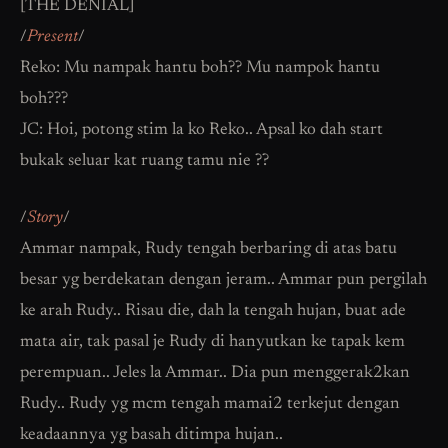
[THE DENIAL]
/
Present
/
Reko: Mu nampak hantu boh?? Mu nampok hantu
boh???
JC: Hoi, potong stim la ko Reko.. Apsal ko dah start
bukak seluar kat ruang tamu nie ??
/
Story
/
Ammar nampak, Rudy tengah berbaring di atas batu
besar yg berdekatan dengan jeram.. Ammar pun pergilah
ke arah Rudy.. Risau die, dah la tengah hujan, buat ade
mata air, tak pasal je Rudy di hanyutkan ke tapak kem
perempuan.. Jeles la Ammar.. Dia pun menggerak2kan
Rudy.. Rudy yg mcm tengah mamai2 terkejut dengan
keadaannya yg basah ditimpa hujan..