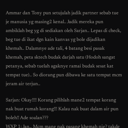
Ammar dan Tony pun setujulah jadik partner sebab tue
je manusia yg masing2 kenal.. Jadik mereka pun
ambiklah beg yg di sediakan oleh Sarjan.. Lepas di check,
beg tue di ikat dgn kain kanvas yg bole dijadikan
khemah.. Dalamnye ade tali, 4 batang besi pasak
khemah, peta sktech budak darjah satu (Hodoh sangat
petanya, sebab tuelah agaknye ramai budak sesat kat
tempat tue).. So diorang pun dibawa ke satu tempat mcm
jeram air terjun..
Sarjan: Okay!!!! Korang pilihlah mane2 tempat korang
nak buat rumah korang!!! Kalau nak buat dalam air pun
boleh!! Ade soalan???
WXP 1: Jan.. Mcm mane nak pasang khemah nie? takde