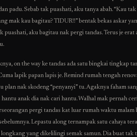
dan padu. Sebab tak puashati, aku tanya abah. “Kau ta
ang mak kau bagitau? TIDUR!!” bentak bekas askar yan
k puashati, aku bagitau nak pergi tandas. Terus je erat
u.
nya, on the way ke tandas ada satu bingkai tingkap ta
Cuma lapik papan lapis je. Remind rumah tengah renov
aku plan nak skodeng “penyanyi” tu. Agaknya faham san
 hantu anak dia nak cari hantu. Walhal mak pernah cer
rseorangan pergi tandas kat luar rumah waktu malam
ebelumnya. Lepastu along ternampak satu cahaya ter
longkang yang dikelilingi semak samun. Dia buat tak t