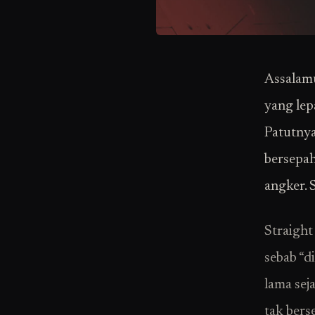
Assalamu
yang lep
Patutnya
bersepah
angker. 
Straight
sebab “d
lama sej
tak bers