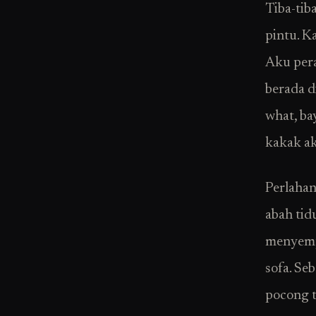
Tiba-tib
pintu. K
Aku pera
berada d
what, ba
kakak ak
Perlahan
abah tid
menyempi
sofa. Se
pocong t