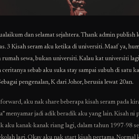
alaikum dan selamat sejahtera. Thank admin publish 
as. 3 Kisah seram aku ketika di universiti. Maaf ya, hum
 rumah sewa, bukan universiti. Kalau kat universiti lag
 ceritanya sebab aku suka stay sampai subuh di satu 
Sebagai pengenalan, K dari Johor, berusia lewat 20an.
 forward, aku nak share beberapa kisah seram pada ki
ia” menyamar jadi adik beradik aku yang lain. Kisah ni
ak aku kanak-kanak riang lagi, dalam tahun 1997-98 s
ekolah lagi. Okay aku nak start kisah pertama. Normal 