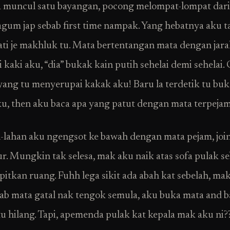
a muncul satu bayangan, pocong melompat-lompat dari
agum jap sebab first time nampak. Yang hebatnya aku tak
ti je makhluk tu. Mata bertentangan mata dengan jarak
i kaki aku, “dia” bukak kain putih sehelai demi sehelai.
yang tu menyerupai kakak aku! Baru la terdetik tu bu
u, then aku baca apa yang patut dengan mata terpejam
-lahan aku ngengsot ke bawah dengan mata pejam, joi
ur. Mungkin tak selesa, mak aku naik atas sofa pulak s
tkan ruang. Fuhh lega sikit ada abah kat sebelah, mak
bab mata gatal nak tengok semula, aku buka mata and 
u hilang. Tapi, apemenda pulak kat kepala mak aku ni?