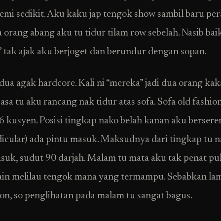
demi sedikit. Aku kaku jap tengok show sambil baru pe
 orang abang aku tu tidur tilam row sebelah. Nasib bai
 tak ajak aku berjoget dan berundur dengan sopan.
dua agak hardcore. Kali ni “mereka” jadi dua orang ka
asa tu aku rancang nak tidur atas sofa. Sofa old fashio
 6 kusyen. Posisi tingkap nako belah kanan aku bersere
icular) ada pintu masuk. Maksudnya dari tingkap tu
suk, sudut 90 darjah. Malam tu mata aku tak penat pu
gain melilau tengok mana yang termampu. Sebabkan l
on, so penglihatan pada malam tu sangat bagus.