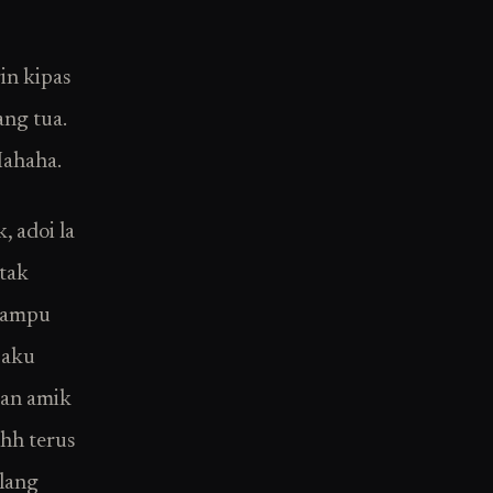
s
in kipas
ang tua.
Hahaha.
, adoi la
 tak
mampu
 aku
dan amik
hhh terus
ilang