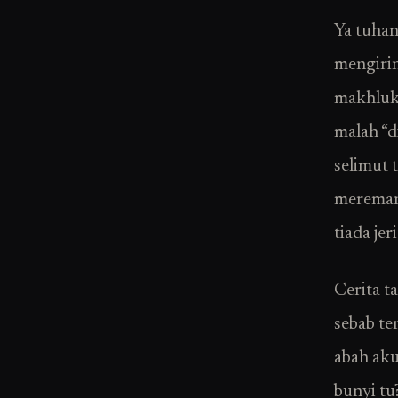
Ya tuhan
mengirin
makhluk 
malah “d
selimut 
meremang
tiada jer
Cerita t
sebab te
abah aku
bunyi tu