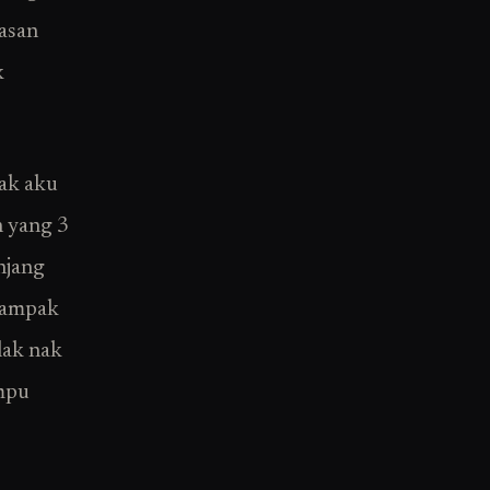
rasan
k
kak aku
n yang 3
njang
 nampak
lak nak
ampu