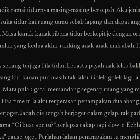
adik ramai tidurnya masing-masing bersepah. Aku jeni
suka tidur kat ruang tamu sebab lapang dan dapat ang
u. Masa kanak-kanak ribena tidur berkepit je dengan or
lah yang kedua akhir ranking anak-anak mak abah. 
 senang terjaga bila tidur. Lepastu payah nak lelap balik
sing kiri kanan pun masih tak laku. Golek-golek lagi la
n. Mata pulak gatal memandang segenap ruang yang 
. Haa time ni la aku terperasan penampakan dua abang
erjoget. Jadah dia tengah berjoget dalam gelap, tak pa
ama. “Oi buat ape tu?”, terlepas cakap tapi slow je. Eeh
ka” pause joget. Perlahan-lahan penampakan tu mengh