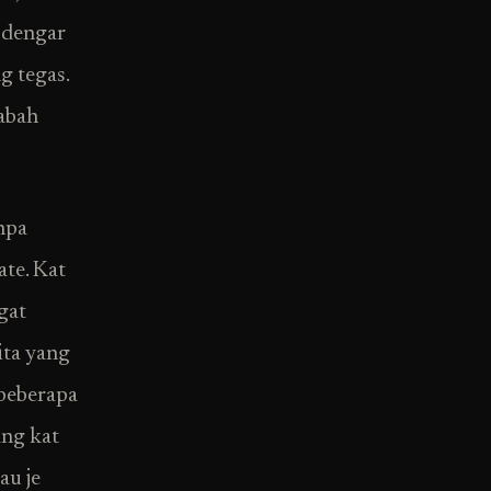
k dengar
g tegas.
 abah
npa
ate. Kat
gat
ita yang
 beberapa
ang kat
au je