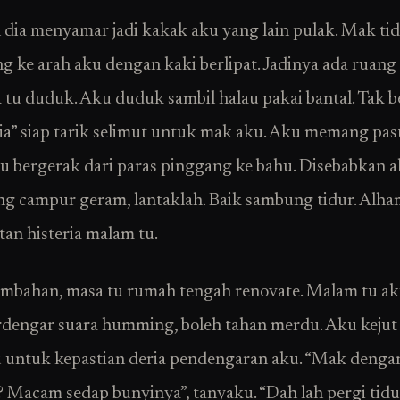
 dia menyamar jadi kakak aku yang lain pulak. Mak ti
g ke arah aku dengan kaki berlipat. Jadinya ada ruang
tu duduk. Aku duduk sambil halau pakai bantal. Tak b
ia” siap tarik selimut untuk mak aku. Aku memang pas
tu bergerak dari paras pinggang ke bahu. Disebabkan 
 campur geram, lantaklah. Baik sambung tidur. Alha
itan histeria malam tu.
ambahan, masa tu rumah tengah renovate. Malam tu ak
rdengar suara humming, boleh tahan merdu. Aku keju
 untuk kepastian deria pendengaran aku. “Mak dengar
? Macam sedap bunyinya”, tanyaku. “Dah lah pergi tidu