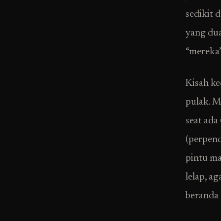
sedikit 
yang dua
“mereka”
Kisah ke
pulak. M
seat ada
(perpend
pintu ma
lelap, a
beranda 