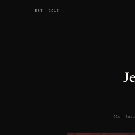
EST. 2015
J
Oleh Ser