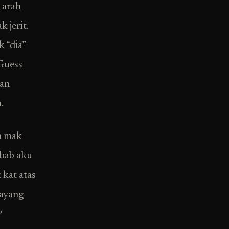
 arah
 jerit.
 “dia”
 Guess
kan
.
n mak
ebab aku
 kat atas
bayang
?