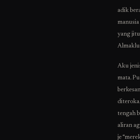
adik ber
manusia 
yang jit
Almaklum
Aku jenis
mata. Pu
berkesa
diteroka
tengah b
aliran ag
je “mere