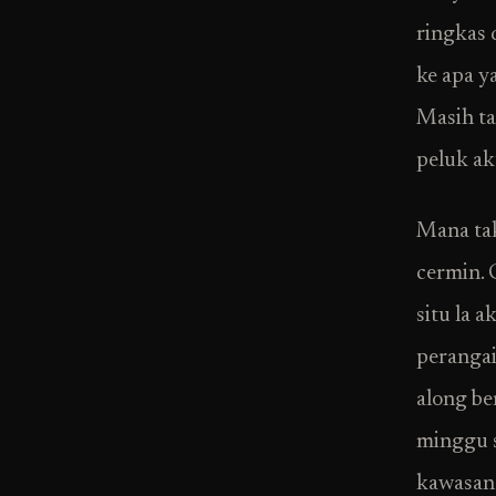
ringkas 
ke apa y
Masih ta
peluk ak
Mana tak
cermin. 
situ la 
perangai
along be
minggu s
kawasan 