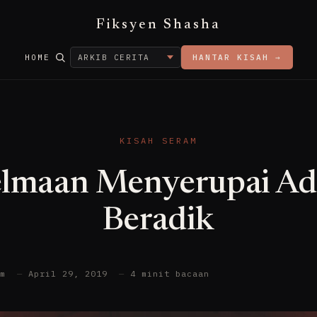
Fiksyen Shasha
HOME
HANTAR KISAH →
KISAH SERAM
elmaan Menyerupai Ad
Beradik
am
—
April 29, 2019
—
4 minit bacaan