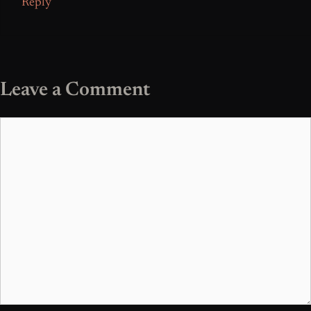
Reply
Leave a Comment
Comment