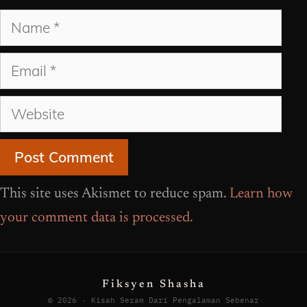
Name
Email
Website
This site uses Akismet to reduce spam.
Learn how
your comment data is processed.
Fiksyen Shasha
© 2026 · Kisah Seram Dari Pengalaman Sebenar