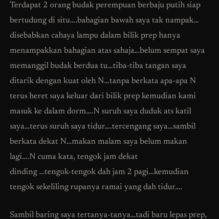
Terdapat 2 orang budak perempuan berbaju putih siap
bertudung di situ….bahagian bawah saya tak nampak…
disebabkan cahaya lampu dalam bilik prep hanya
menampakkan bahagian atas sahaja…belum sempat saya
memanggil budak berdua tu…tiba-tiba tangan saya
ditarik dengan kuat oleh N…tanpa berkata apa-apa N
terus heret saya keluar dari bilik prep kemudian kami
masuk ke dalam dorm….N suruh saya duduk ats katil
saya…terus suruh saya tidur….tercengang saya…sambil
berkata dekat N…makan malam saya belum makan
lagi….N cuma kata, tengok jam dekat
dinding …tengok-tengok dah jam 2 pagi…kemudian
tengok sekeliling rupanya ramai yang dah tidur….
Sambil baring saya tertanya-tanya…tadi baru lepas prep,