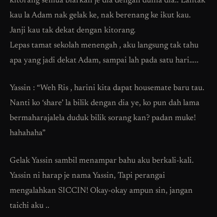
kitorang semua biarkan je dia dengan dunia dia.. Lantak
kau la Adam nak gelak ke, nak berenang ke ikut kau.
Janji kau tak dekat dengan kitorang.
Lepas tamat sekolah menengah , aku langsung tak tahu
apa yang jadi dekat Adam, sampai lah pada satu hari…..
Yassin : “Weh Ris , harini kita dapat housemate baru tau.
Nanti ko ‘share’ la bilik dengan dia ye, ko pun dah lama
bermaharajalela duduk bilik sorang kan? padan muke!
hahahaha”
Gelak Yassin sambil menampar bahu aku berkali-kali.
Yassin ni harap je nama Yassin, Tapi perangai
mengalahkan SICCIN! Okay-okay ampun sin, jangan
taichi aku ..