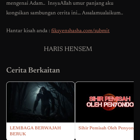
mengenai Adam.. InsyaAllah umur panjang aku
kongsikan sambungan cerita ini… Assalamualaikum..
Hantar kisah anda :
fiksyenshasha.com/submit
HARIS HENSEM
Cerita Berkaitan
LEMBAGA BERWAJAH
Sihir Pemisah Oleh Penyondol
BERUK