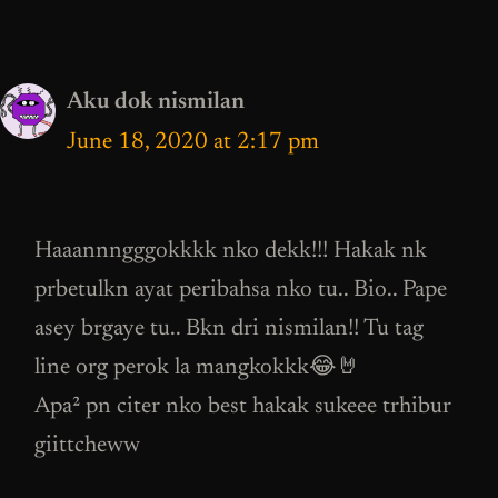
Aku dok nismilan
June 18, 2020 at 2:17 pm
Haaannngggokkkk nko dekk!!! Hakak nk
prbetulkn ayat peribahsa nko tu.. Bio.. Pape
asey brgaye tu.. Bkn dri nismilan!! Tu tag
line org perok la mangkokkk😂🤘
Apa² pn citer nko best hakak sukeee trhibur
giittcheww