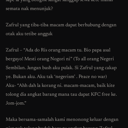
sape la yang bongok sangat sanggup sewa kete mahal
semata nak menunjuk?
Zafrul yang tiba-tiba macam dapat berhubung dengan
otak aku tetibe angguk
Zafrul – “Ada do Ris orang macam tu. Bio papa asal
bergayo! Mesti orang Nogori ni” (To all orang Negeri
Sembilan. Jangan bash aku pulak. Si Zafrul yang cakap
ye. Bukan aku. Aku tak ‘negerism’ . Peace no war)
Aku- “Ahh dah la korang ni. macam-macam, baik kite
tolong dia angkat barang mana tau dapat KFC free ke.
Jom-jom.”
Maka bersama-samalah kami menonong keluar dengan