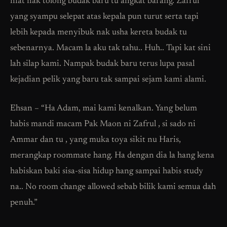
niat nak tolong budak baru tu angkat barang. Zafrul
yang syampu selepat atas kepala pun turut serta tapi
lebih kepada menyibuk nak usha kereta budak tu
sebenarnya. Macam la aku tak tahu.. Huh.. Tapi kat sini
lah silap kami. Nampak budak baru terus lupa pasal
kejadian pelik yang baru tak sampai sejam kami alami.
Ehsan – “Ha Adam, mai kami kenalkan. Yang belum
habis mandi macam Pak Maon ni Zafrul , si sado ni
Ammar dan tu , yang muka toya sikit nu Haris,
merangkap roommate hang. Ha dengan dia la hang kena
habiskan baki sisa-sisa hidup hang sampai habis study
na.. No room change allowed sebab bilik kami semua dah
penuh.”