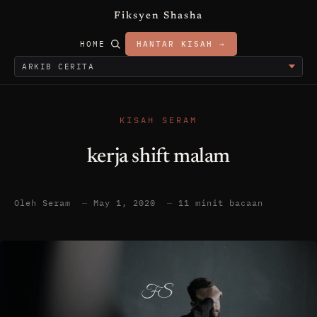
Fiksyen Shasha
HOME
HANTAR KISAH →
KISAH SERAM
kerja shift malam
Oleh Seram
—
May 1, 2020
—
11 minit bacaan