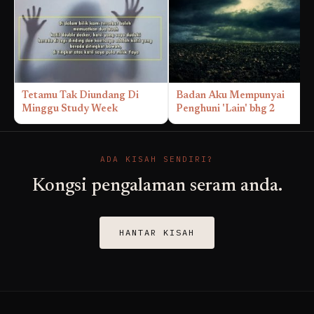
Tetamu Tak Diundang Di
Badan Aku Mempunyai
Minggu Study Week
Penghuni 'Lain' bhg 2
ADA KISAH SENDIRI?
Kongsi pengalaman seram anda.
HANTAR KISAH