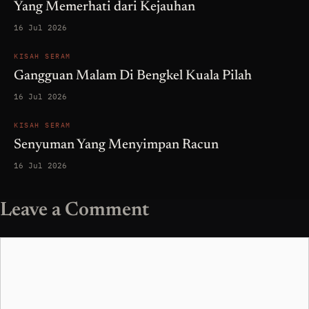
Yang Memerhati dari Kejauhan
16 Jul 2026
KISAH SERAM
Gangguan Malam Di Bengkel Kuala Pilah
16 Jul 2026
KISAH SERAM
Senyuman Yang Menyimpan Racun
16 Jul 2026
Leave a Comment
Comment