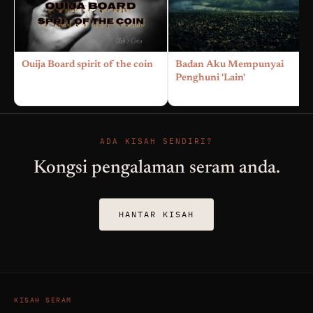
Ouija Board spirit of the coin
Badan Aku Mempunyai
Penghuni 'Lain'
ADA KISAH SENDIRI?
Kongsi pengalaman seram anda.
HANTAR KISAH
KISAH SERAM