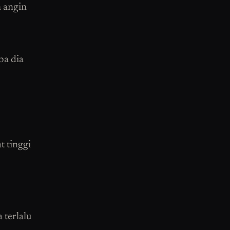
n angin
ba dia
t tinggi
 terlalu