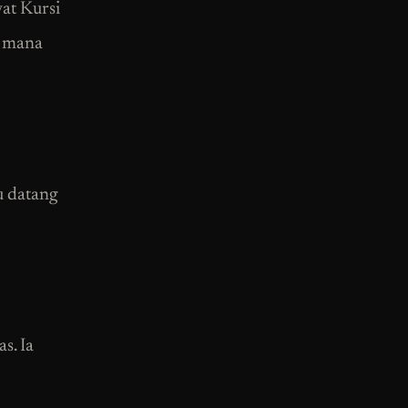
at Kursi
i mana
u datang
s. Ia