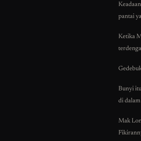
Keadaan 
pantai y
Ketika M
terdenga
Gedebuk
Bunyi it
di dalam
Mak Long
Fikirann