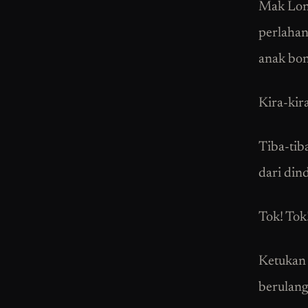
Mak Long
perlahan
anak bon
Kira-kira
Tiba-tib
dari din
Tok! Tok
Ketukan i
berulang 