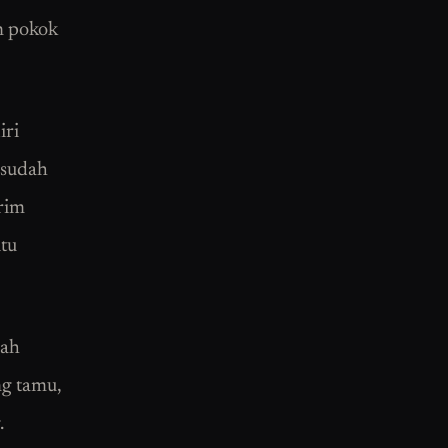
an pokok
iri
 sudah
rim
itu
dah
ng tamu,
.