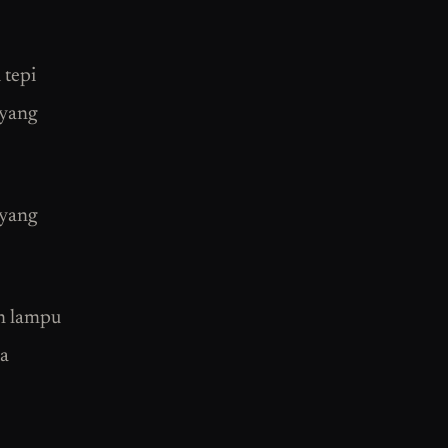
 tepi
 yang
 yang
an lampu
ia