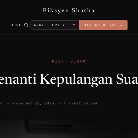
Fiksyen Shasha
HOME
HANTAR KISAH →
KISAH SERAM
nanti Kepulangan Su
am
—
November 21, 2025
—
5 minit bacaan