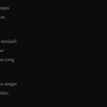
lampu
ur,
u menjadi
kar
uan yang
an sangat
idur.