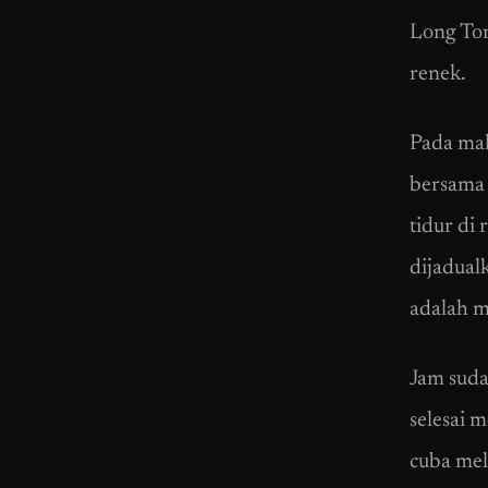
Long Ton
renek.
Pada mal
bersama 
tidur di
dijadual
adalah m
Jam sud
selesai 
cuba mel