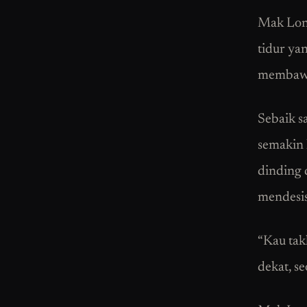
Mak Lon
tidur ya
membawa
Sebaik s
semakin 
dinding 
mendesis
“Kau tak
dekat, se