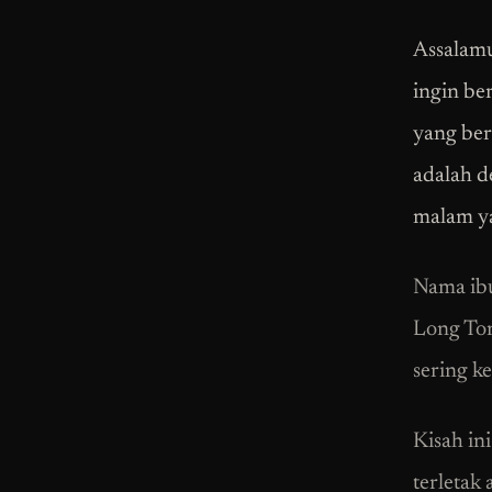
Assalamu
ingin ber
yang berl
adalah d
malam ya
Nama ibu
Long Ton
sering k
Kisah in
terletak