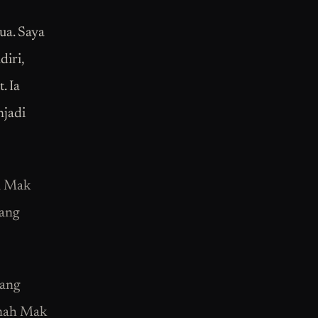
ua. Saya
diri,
. Ia
njadi
a Mak
yang
yang
umah Mak