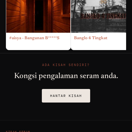
#aisya - Bangunan B*****S
Banglo 4 Tingkat
ADA KISAH SENDIRI?
Kongsi pengalaman seram anda.
HANTAR KISAH
KISAH SERAM