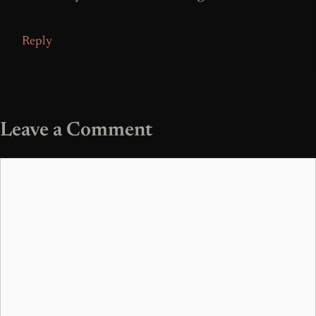
Reply
Leave a Comment
Comment