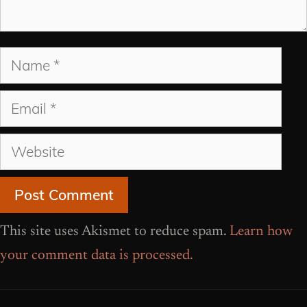
Name
Email
Website
This site uses Akismet to reduce spam.
Learn how
your comment data is processed.